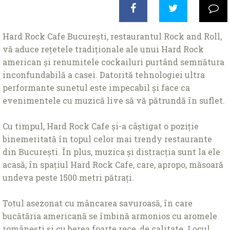
Hard Rock Cafe Bucureşti, restaurantul Rock and Roll,
vă aduce rețetele tradiționale ale unui Hard Rock
american şi renumitele cockailuri purtând semnătura
inconfundabilă a casei. Datorită tehnologiei ultra
performante sunetul este impecabil şi face ca
evenimentele cu muzică live să vă pătrundă în suflet.
Cu timpul, Hard Rock Cafe și-a câștigat o poziție
binemeritată în topul celor mai trendy restaurante
din București. În plus, muzica și distracția sunt la ele
acasă, în spațiul Hard Rock Cafe, care, apropo, măsoară
undeva peste 1500 metri pătrați.
Totul asezonat cu mâncarea savuroasă, în care
bucătăria americană se îmbină armonios cu aromele
românești și cu berea foarte rece, de calitate. Locul