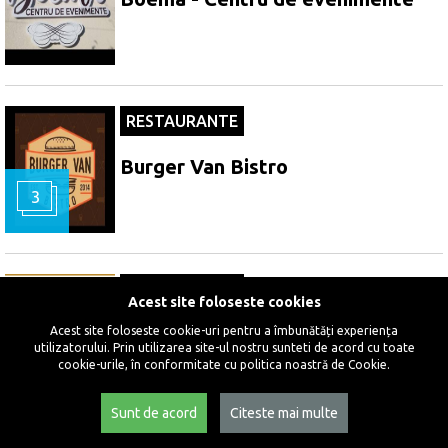
RESTAURANTE
Burger Van Bistro
3
RESTAURANTE
Acest site foloseste cookies
C House Lounge Cafè Galați
Acest site foloseste cookie-uri pentru a îmbunătăți experiența
utilizatorului. Prin utilizarea site-ul nostru sunteti de acord cu toate
cookie-urile, în conformitate cu politica noastră de Cookie.
Sunt de acord
Citeste mai multe