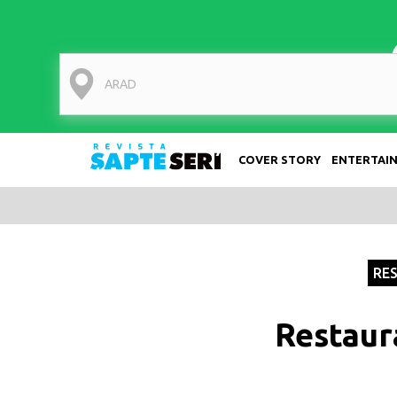
COVER STORY
ENTERTAI
SapteSeri
RE
Restaur