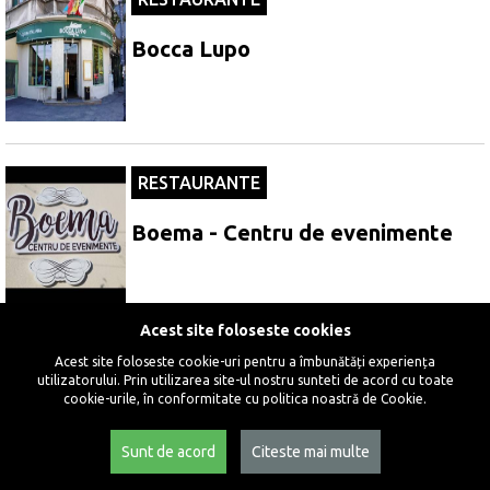
Bocca Lupo
RESTAURANTE
Boema - Centru de evenimente
Acest site foloseste cookies
Acest site foloseste cookie-uri pentru a îmbunătăți experiența
RESTAURANTE
utilizatorului. Prin utilizarea site-ul nostru sunteti de acord cu toate
cookie-urile, în conformitate cu politica noastră de Cookie.
Burger Van Bistro
3
Sunt de acord
Citeste mai multe