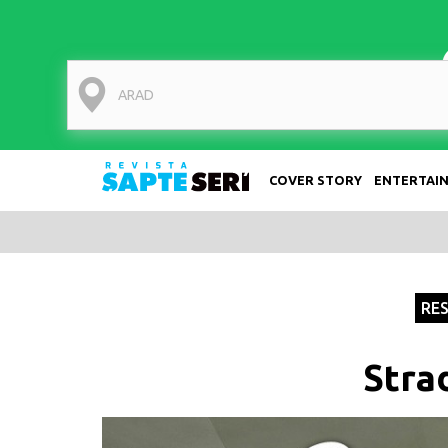
COVER STORY
ENTERTAI
SapteSeri
RE
Stra