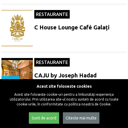
RESTAURANTE
C House Lounge Cafè Galați
RESTAURANTE
CAJU by Joseph Hadad
3
Acest site foloseste cookies
Acest site foloseste cookie-uri pentru a îmbunătăți experiența
utilizatorului. Prin utilizarea site-ul nostru sunteti de acord cu toate
cookie-urile, în conformitate cu politica noastră de Cookie.
RESTAURANTE
Sunt de acord
Citeste mai multe
Camino Cluj