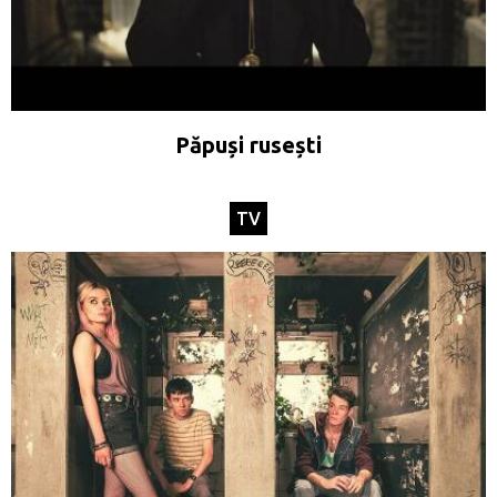
Păpuși rusești
TV