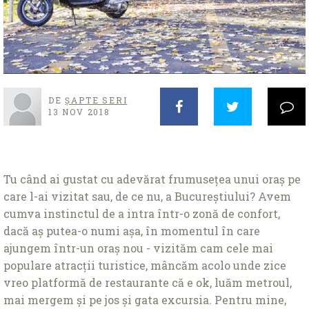
DE
ȘAPTE SERI
13 NOV 2018
Tu când ai gustat cu adevărat frumusețea unui oraș pe
care l-ai vizitat sau, de ce nu, a Bucureștiului? Avem
cumva instinctul de a intra într-o zonă de confort,
dacă aș putea-o numi așa, în momentul în care
ajungem într-un oraș nou - vizităm cam cele mai
populare atracții turistice, mâncăm acolo unde zice
vreo platformă de restaurante că e ok, luăm metroul,
mai mergem și pe jos și gata excursia. Pentru mine,