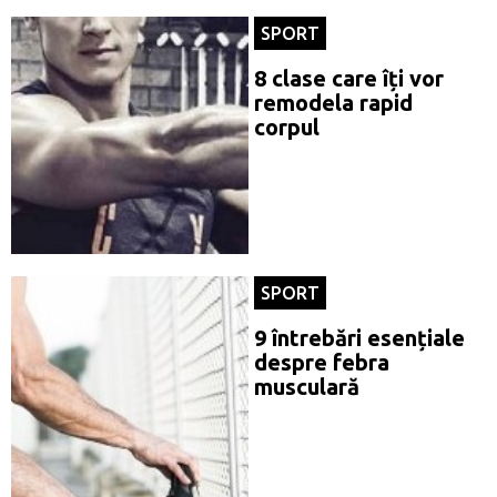
SPORT
8 clase care îți vor
remodela rapid
corpul
SPORT
9 întrebări esențiale
despre febra
musculară