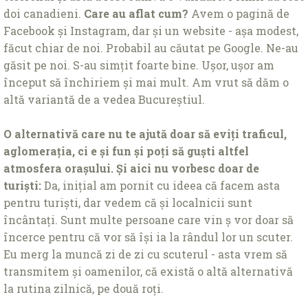
doi canadieni.
Care au aflat cum?
Avem o pagină de
Facebook și Instagram, dar și un website - așa modest,
făcut chiar de noi. Probabil au căutat pe Google. Ne-au
găsit pe noi. S-au simțit foarte bine. Ușor, ușor am
început să închiriem și mai mult. Am vrut să dăm o
altă variantă de a vedea Bucureștiul.
O alternativă care nu te ajută doar să eviți traficul,
aglomerația, ci e și fun și poți să guști altfel
atmosfera orașului. Și aici nu vorbesc doar de
turiști:
Da, inițial am pornit cu ideea că facem asta
pentru turiști, dar vedem că și localnicii sunt
încântați. Sunt multe persoane care vin ș vor doar să
încerce pentru că vor să își ia la rândul lor un scuter.
Eu merg la muncă zi de zi cu scuterul - asta vrem să
transmitem și oamenilor, că există o altă alternativă
la rutina zilnică, pe două roți.