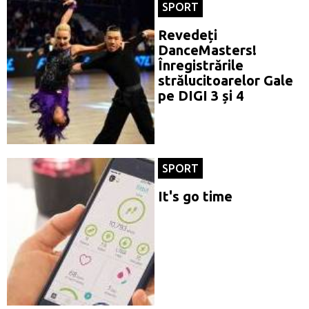
SPORT
Revedeți
DanceMasters!
Înregistrările
strălucitoarelor Gale
pe DIGI 3 și 4
SPORT
It's go time