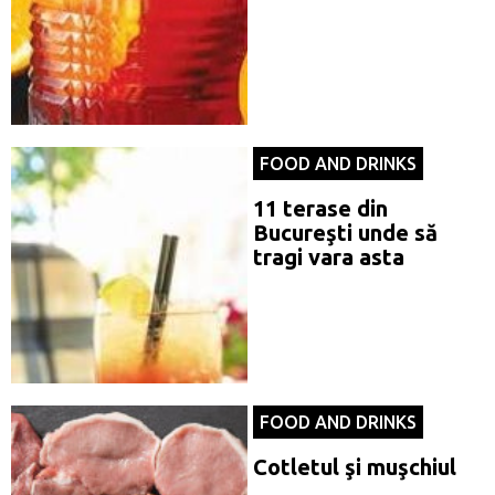
FOOD AND DRINKS
11 terase din
Bucureşti unde să
tragi vara asta
FOOD AND DRINKS
Cotletul şi muşchiul