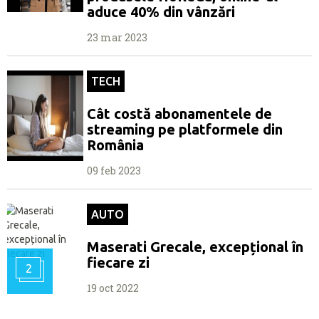
aduce 40% din vânzări
23 mar 2023
TECH
Cât costă abonamentele de
streaming pe platformele din
România
09 feb 2023
AUTO
Maserati Grecale, excepțional în
fiecare zi
2
19 oct 2022