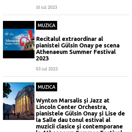
10 iul 2023
MUZICA
Recitalul extraordinar al
pianistei Gülsin Onay pe scena
Athenaeum Summer Festival
2023
03 iul 2023
MUZICA
Wynton Marsalis și Jazz at
Lincoln Center Orchestra,
pianistele Gülsin Onay și Lise de
la Salle dau tonul estival al
muzicii clasice și contemporane