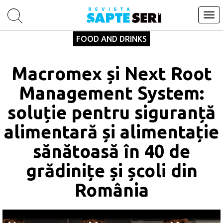
Tog
navi
FOOD AND DRINKS
Macromex și Next Root
Management System:
soluție pentru siguranță
alimentară și alimentație
sănătoasă în 40 de
grădinițe și școli din
România