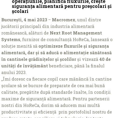
operațiunile, planifică fluxurile, crește
siguranța alimentară pentru preșcolari și
școlari
București, 4 mai 2023
–
Macromex
, unul dintre
jucătorii principali din industria alimentară
românească, alături de
Next Root Management
Systems
, furnizor de consultanță HoReCa, lansează o
soluție menită să
optimizeze fluxurile și siguranța
alimentară, dar și să aducă o alimentație sănătoasă
în cantinele grădinițelor și școlilor
și vizează
40 de
unități de învățământ
beneficiare, până la finalul
anului 2023.
„Îmi doresc ca fiecare copil care mănâncă în cantine
școlare să se bucure de preparate de cea mai bună
calitate, pregătite după standarde înalte, în condiții
maxime de siguranță alimentară.
P
entru partenerii
nostri din HoReCa, dorim să aducem mai multă
productivitate și eficiență prin portofoliul nostru de