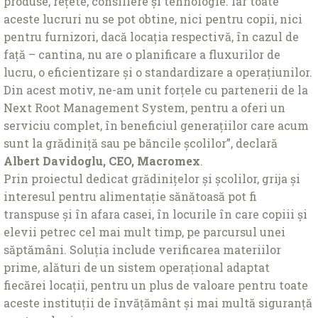
produse, rețete, consiliere și tehnologie. Iar toate
aceste lucruri nu se pot obtine, nici pentru copii, nici
pentru furnizori, dacă locația respectivă, în cazul de
față – cantina, nu are o planificare a fluxurilor de
lucru, o eficientizare și o standardizare a operaţiunilor.
Din acest motiv, ne-am unit forțele cu partenerii de la
Next Root Management System, pentru a oferi un
serviciu complet, în beneficiul generațiilor care acum
sunt la grădiniță sau pe băncile școlilor”, declară
Albert Davidoglu, CEO, Macromex
.
Prin proiectul dedicat grădinițelor și școlilor, grija și
interesul pentru alimentație sănătoasă pot fi
transpuse și în afara casei, în locurile în care copiii și
elevii petrec cel mai mult timp, pe parcursul unei
săptămâni. Soluția include verificarea materiilor
prime, alături de un sistem operațional adaptat
fiecărei locații, pentru un plus de valoare pentru toate
aceste instituții de învățământ și mai multă siguranță