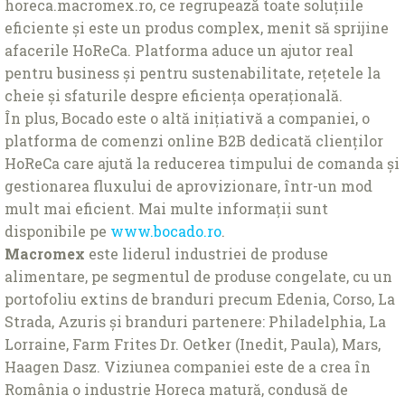
horeca.macromex.ro, ce regrupează toate soluțiile
eficiente și este un produs complex, menit să sprijine
afacerile HoReCa. Platforma aduce un ajutor real
pentru business și pentru sustenabilitate, rețetele la
cheie și sfaturile despre eficiența operațională.
În plus, Bocado este o altă inițiativă a companiei, o
platforma de comenzi online B2B dedicată clienților
HoReCa care ajută la reducerea timpului de comanda și
gestionarea fluxului de aprovizionare, într-un mod
mult mai eficient. Mai multe informații sunt
disponibile pe
www.bocado.ro
.
Macromex
este liderul industriei de produse
alimentare, pe segmentul de produse congelate, cu un
portofoliu extins de branduri precum Edenia, Corso, La
Strada, Azuris şi branduri partenere: Philadelphia, La
Lorraine, Farm Frites Dr. Oetker (Inedit, Paula), Mars,
Haagen Dasz. Viziunea companiei este de a crea în
România o industrie Horeca matură, condusă de