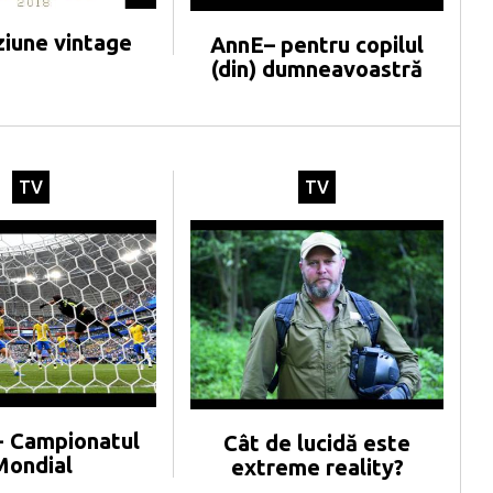
ziune vintage
AnnE– pentru copilul
(din) dumneavoastră
TV
TV
- Campionatul
Cât de lucidă este
Mondial
extreme reality?