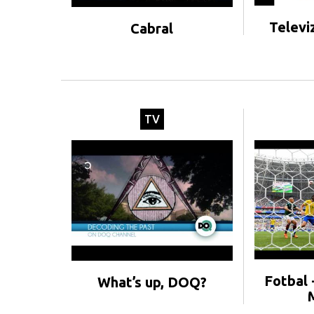
Televi
Cabral
TV
Fotbal 
What’s up, DOQ?