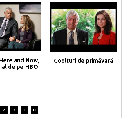
Here and Now,
Coolturi de primăvară
rial de pe HBO
2
3