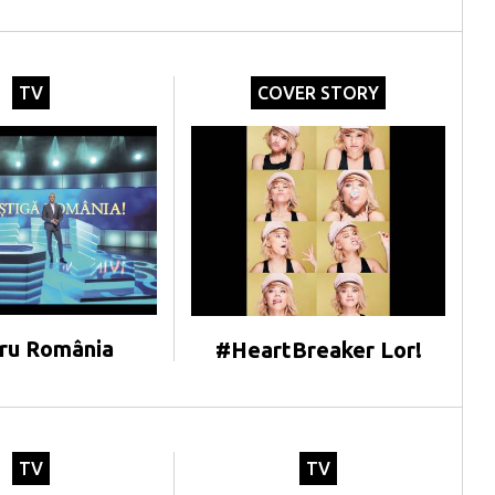
TV
COVER STORY
ru România
#HeartBreaker Lor!
TV
TV