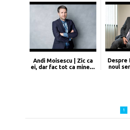
Despre 
Andi Moisescu | Zic ca
noul se
ei, dar fac tot ca mine...
1