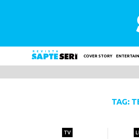
COVER STORY
ENTERTAI
TAG: T
TV
L