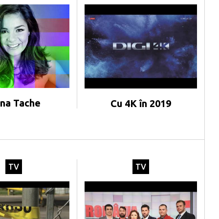
na Tache
Cu 4K în 2019
TV
TV