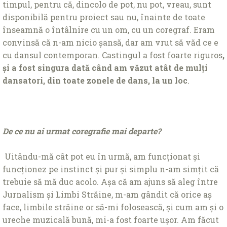
timpul, pentru că, dincolo de pot, nu pot, vreau, sunt
disponibilă pentru proiect sau nu, înainte de toate
înseamnă o întâlnire cu un om, cu un coregraf. Eram
convinsă că n-am nicio șansă, dar am vrut să văd ce e
cu dansul contemporan. Castingul a fost foarte riguros
,
și a fost singura dată când am văzut atât de mulți
dansatori, din toate zonele de dans, la un loc
.
De ce nu ai urmat coregrafie mai departe?
Uitându-mă cât pot eu în urmă, am funcționat și
funcționez pe instinct și pur și simplu n-am simțit că
trebuie să mă duc acolo. Așa că am ajuns să aleg între
Jurnalism și Limbi Străine, m-am gândit că orice aș
face, limbile străine or să-mi folosească, și cum am și o
ureche muzicală bună, mi-a fost foarte ușor. Am făcut