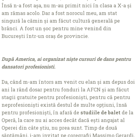
Însă n-a fost așa, nu m-au primit nici în clasa a X-a și
am rămas acolo. Dar a fost norocul meu, am stat
singură la cămin și am făcut cultură generală pe
brânci. A fost un șoc pentru mine venind din
București într-un oraș de provincie.
După America, ai
organizat niște cursuri
de dans
pentru
dansatori profesionisti
.
Da, când m-am întors am venit cu elan și am depus doi
ani la rând dosar pentru fonduri la AFCN și am făcut
stagii gratuite pentru profesioniști, pentru că pentru
neprofesioniști există destul de multe opțiuni, însă
pentru profesioniști, în afară de
studiile de balet
de la
Operă, la care nu ai acces decât dacă ești angajat al
Operei din câte știu, nu prea sunt. Timp de două
săptămâni, i-am invitat pe coregrafii Massimo Gerardi,