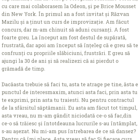
cu care mai colaborasem la Odeon, și pe Brice Mousset
din New York. În primul an a fost invitat și Răzvan
Mazilu și a ținut un curs de improvizație. Am făcut
concurs, dar m-am chinuit să aduni cursanți. A fost
foarte greu. La început am fost destul de supărată,
frustrată, dar apoi am început să înțeleg că e greu să te
confrunți cu propriile slăbiciuni, frustrări. E greu să
ajungi la 30 de ani și să realizezi că ai pierdut o
grămadă de timp.
Dacăasta trebuie să faci tu, asta te atrage pe tine, ăsta e
punctul de interesmaxim, atunci asta faci, prin asta tu
te exprimi, prin asta tu traiesti. Nu pentru contractul
de la sfârsitul săptămanii. Eu asta am făcut tot timpul,
asta vreau, nu m-am gândit niciodată ce-o să fac,din
ce-o să trăiesc și întotdeauna lucrurile s-au întâmplat,
s-au așezat. Nu mi-am pus întrebarea de ce să dansez?
Pentru că îmi place. Asta vreau să fac.Și fiecare curs,