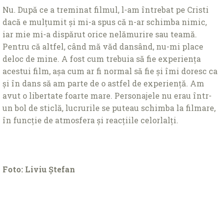
Nu. După ce a treminat filmul, l-am întrebat pe Cristi
dacă e mulțumit și mi-a spus că n-ar schimba nimic,
iar mie mi-a dispărut orice nelămurire sau teamă.
Pentru că altfel, când mă văd dansând, nu-mi place
deloc de mine. A fost cum trebuia să fie experiența
acestui film, așa cum ar fi normal să fie și îmi doresc ca
și în dans să am parte de o astfel de experiență. Am
avut o libertate foarte mare. Personajele nu erau într-
un bol de sticlă, lucrurile se puteau schimba la filmare,
în funcție de atmosfera și reacțiile celorlalți.
Foto: Liviu Ștefan