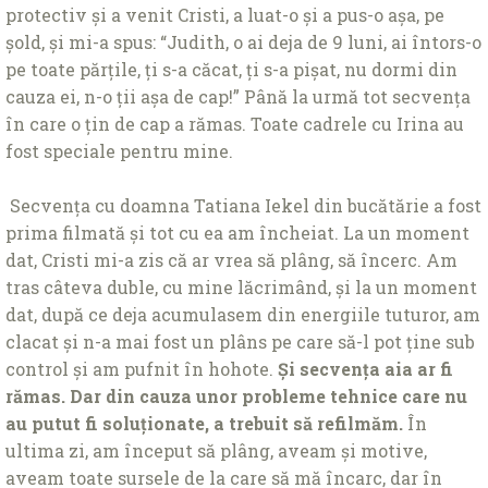
protectiv și a venit Cristi, a luat-o și a pus-o așa, pe
șold, și mi-a spus: “Judith, o ai deja de 9 luni, ai întors-o
pe toate părțile, ți s-a căcat, ți s-a pișat, nu dormi din
cauza ei, n-o ții așa de cap!” Până la urmă tot secvența
în care o țin de cap a rămas. Toate cadrele cu Irina au
fost speciale pentru mine.
Secvența cu doamna Tatiana Iekel din bucătărie a fost
prima filmată și tot cu ea am încheiat. La un moment
dat, Cristi mi-a zis că ar vrea să plâng, să încerc. Am
tras câteva duble, cu mine lăcrimând, și la un moment
dat, după ce deja acumulasem din energiile tuturor, am
clacat și n-a mai fost un plâns pe care să-l pot ține sub
control și am pufnit în hohote.
Și secvența aia ar fi
rămas. Dar din cauza unor probleme tehnice care nu
au putut fi soluționate, a trebuit să refilmăm.
În
ultima zi, am început să plâng, aveam și motive,
aveam toate sursele de la care să mă încarc, dar în