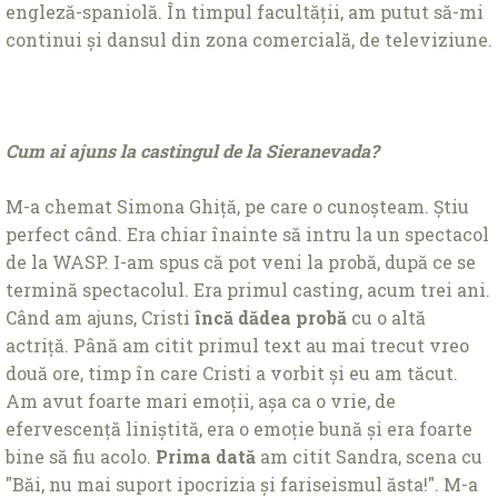
engleză-spaniolă. În timpul facultății, am putut să-mi
continui și dansul din zona comercială, de televiziune.
Cum ai ajuns la castingul de la Sieranevada?
M-a chemat Simona Ghiță, pe care o cunoșteam. Știu
perfect când. Era chiar înainte să intru la un spectacol
de la WASP. I-am spus că pot veni la probă, după ce se
termină spectacolul. Era primul casting, acum trei ani.
Când am ajuns, Cristi
încă dădea probă
cu o altă
actriță. Până am citit primul text au mai trecut vreo
două ore, timp în care Cristi a vorbit și eu am tăcut.
Am avut foarte mari emoții, așa ca o vrie, de
efervescență liniștită, era o emoție bună și era foarte
bine să fiu acolo.
Prima dată
am citit Sandra, scena cu
"Băi, nu mai suport ipocrizia și fariseismul ăsta!". M-a