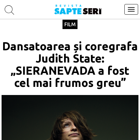
Tog
navi
FILM
Dansatoarea și coregrafa
Judith State:
„SIERANEVADA a fost
cel mai frumos greu”