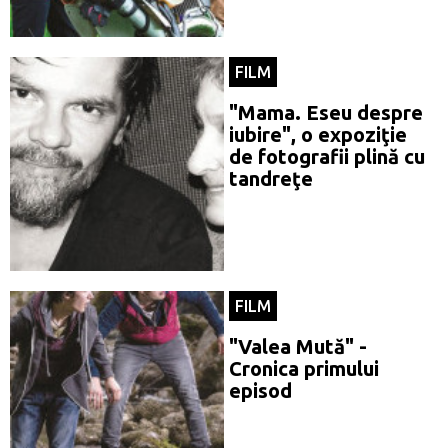
FILM
"Mama. Eseu despre
iubire", o expoziţie
de fotografii plină cu
tandreţe
FILM
"Valea Mută" -
Cronica primului
episod