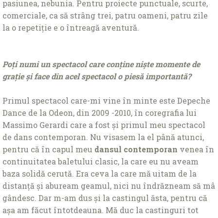
pasiunea, nebunia. Pentru proiecte punctuale, scurte,
comerciale, ca să strâng trei, patru oameni, patru zile
la o repetiție e o întreagă aventură.
Poți numi un spectacol care conține niște momente de
grație și face din acel spectacol o piesă importantă?
Primul spectacol care-mi vine în minte este Depeche
Dance de la Odeon, din 2009 -2010, în coregrafia lui
Massimo Gerardi care a fost și primul meu spectacol
de dans contemporan. Nu visasem la el până atunci,
pentru că în capul meu
dansul contemporan
venea în
continuitatea baletului clasic, la care eu nu aveam
baza solidă cerută. Era ceva la care mă uitam de la
distanță și abuream geamul, nici nu îndrăzneam să mâ
gândesc. Dar m-am dus și la castingul ăsta, pentru că
așa am făcut întotdeauna. Mă duc la castinguri tot