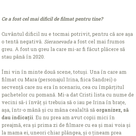
Ce a fost cel mai dificil de filmat pentru tine?
Cuvântul dificil nu e tocmai potrivit, pentru că are așa
o tentă negativă.
Sieranevada
a fost cel mai frumos
greu. A fost un greu la care mi-ar fi făcut plăcere să
stau până în 2020.
Îmi vin în minte două scene, totuși. Una în care am
filmat cu Mara (personajul Irina, fiica Sandrei) o
secvență care nu era în scenariu, cea cu împărțitul
pachetelor cu pomană. Mi-a dat Cristi lista cu nume de
vecini să-i învăț și trebuia să o iau pe Irina în brațe,
așa, într-o mână și cu mâna cealaltă să
organizez, să
dau indicații
. Eu nu prea am avut copii mici în
preajmă, era și prima zi de filmare cu ea și mai voia și
la mama ei, uneori chiar plângea, și o țineam prea