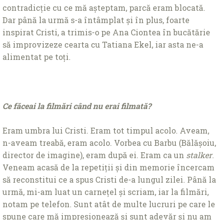
contradicție cu ce mă așteptam, parcă eram blocată.
Dar până la urmă s-a întâmplat și în plus, foarte
inspirat Cristi, a trimis-o pe Ana Ciontea în bucătărie
să improvizeze cearta cu Tatiana Ekel, iar asta ne-a
alimentat pe toți.
Ce făceai la filmări când nu erai filmată?
Eram umbra lui Cristi. Eram tot timpul acolo. Aveam,
n-aveam treabă, eram acolo. Vorbea cu Barbu (Bălășoiu,
director de imagine), eram după ei. Eram ca un
stalker
.
Veneam acasă de la repetiții și din memorie încercam
să reconstitui ce a spus Cristi de-a lungul zilei. Până la
urmă, mi-am luat un carnețel și scriam, iar la filmări,
notam pe telefon. Sunt atât de multe lucruri pe care le
spune care mă impresionează și sunt adevăr și nu am