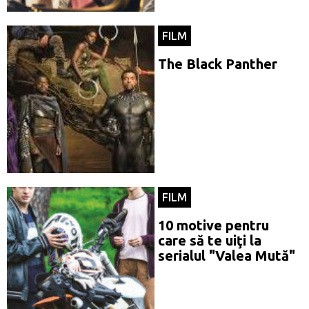
FILM
The Black Panther
FILM
10 motive pentru
care să te uiţi la
serialul "Valea Mută"