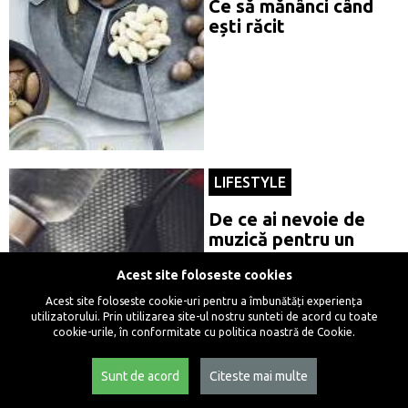
Ce să mănânci când
ești răcit
LIFESTYLE
De ce ai nevoie de
muzică pentru un
antrenament
Acest site foloseste cookies
eficient? - Lifestyle
Review
Acest site foloseste cookie-uri pentru a îmbunătăți experiența
utilizatorului. Prin utilizarea site-ul nostru sunteti de acord cu toate
cookie-urile, în conformitate cu politica noastră de Cookie.
Sunt de acord
Citeste mai multe
TECH