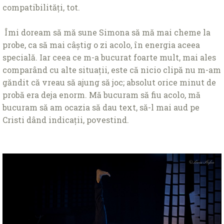
compatibilități, tot.
Îmi doream să mă sune Simona să mă mai cheme la
probe, ca să mai câștig o zi acolo, în energia aceea
specială. Iar ceea ce m-a bucurat foarte mult, mai ales
comparând cu alte situații, este că nicio clipă nu m-am
găndit că vreau să ajung să joc; absolut orice minut de
probă era deja enorm. Mă bucuram să fiu acolo, mă
bucuram să am ocazia să dau text, să-l mai aud pe
Cristi dând indicații, povestind.