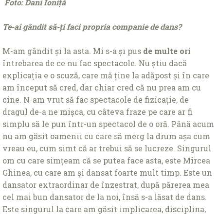
Foto: Dani Ioniță
Te-ai gândit să-ți faci propria companie de dans?
M-am gândit și la asta. Mi s-a și pus
de multe ori
întrebarea de ce nu fac spectacole. Nu știu dacă
explicația e o scuză, care mă ține la adăpost și în care
am început să cred, dar chiar cred că nu prea am cu
cine. N-am vrut să fac spectacole de fizicație, de
dragul de-a ne mișca, cu câteva fraze pe care ar fi
simplu să le pun într-un spectacol de o oră. Până acum
nu am găsit oamenii cu care să merg la drum așa cum
vreau eu, cum simt că ar trebui să se lucreze. Singurul
om cu care simțeam că se putea face asta, este Mircea
Ghinea, cu care am și dansat foarte mult timp. Este un
dansator extraordinar de înzestrat, după părerea mea
cel mai bun dansator de la noi, însă s-a lăsat de dans.
Este singurul la care am găsit implicarea, disciplina,