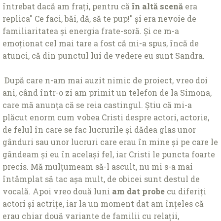
întrebat dacă am frați, pentru că
în altă scenă
era
replica" Ce faci, băi, dă, să te pup!" și era nevoie de
familiaritatea și energia frate-soră. Și ce m-a
emoționat cel mai tare a fost că mi-a spus, încă de
atunci, că din punctul lui de vedere eu sunt Sandra.
După care n-am mai auzit nimic de proiect, vreo doi
ani, când într-o zi am primit un telefon de la Simona,
care mă anunța că se reia castingul. Știu că mi-a
plăcut enorm cum vobea Cristi despre actori, actorie,
de felul în care se fac lucrurile și dădea glas unor
gânduri sau unor lucruri care erau în mine și pe care le
gândeam și eu în același fel, iar Cristi le puncta foarte
precis. Mă mulțumeam să-l ascult, nu mi s-a mai
întâmplat să tac așa mult, de obicei sunt destul de
vocală. Apoi vreo două luni
am dat probe
cu diferiți
actori și actrițe, iar la un moment dat am înțeles că
erau chiar două variante de familii cu relații,