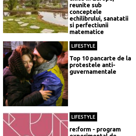
reunite sub
conceptele
echilibrului, sanatatii
si perfectiunii
matematice
LIFESTYLE
Top 10 pancarte de la
protestele anti-
guvernamentale
LIFESTYLE
re:form - program
experimental de