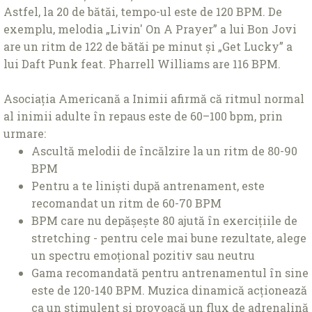
Astfel, la 20 de bătăi, tempo-ul este de 120 BPM. De
exemplu, melodia „Livin' On A Prayer” a lui Bon Jovi
are un ritm de 122 de bătăi pe minut și „Get Lucky” a
lui Daft Punk feat. Pharrell Williams are 116 BPM.
Asociația Americană a Inimii afirmă că ritmul normal
al inimii adulte în repaus este de 60–100 bpm, prin
urmare:
Ascultă melodii de încălzire la un ritm de 80-90
BPM
Pentru a te liniști după antrenament, este
recomandat un ritm de 60-70 BPM
BPM care nu depășește 80 ajută în exercițiile de
stretching - pentru cele mai bune rezultate, alege
un spectru emoțional pozitiv sau neutru
Gama recomandată pentru antrenamentul în sine
este de 120-140 BPM. Muzica dinamică acționează
ca un stimulent și provoacă un flux de adrenalină