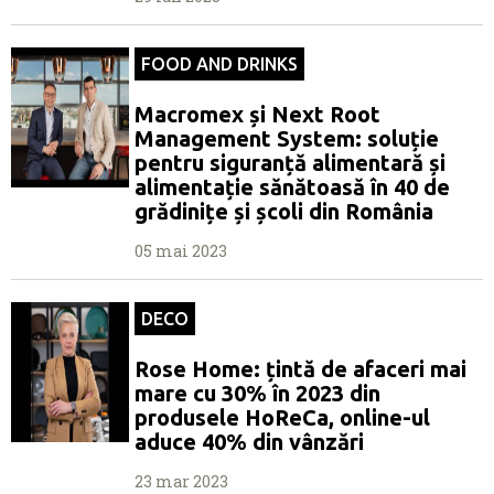
FOOD AND DRINKS
Macromex și Next Root
Management System: soluție
pentru siguranță alimentară și
alimentație sănătoasă în 40 de
grădinițe și școli din România
05 mai 2023
DECO
Rose Home: țintă de afaceri mai
mare cu 30% în 2023 din
produsele HoReCa, online-ul
aduce 40% din vânzări
23 mar 2023