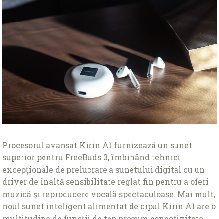
Procesorul avansat Kirin A1 furnizează un sunet
superior pentru FreeBuds 3, îmbinând tehnici
excepționale de prelucrare a sunetului digital cu un
driver de înaltă sensibilitate reglat fin pentru a oferi
muzică și reproducere vocală spectaculoase. Mai mult,
noul sunet inteligent alimentat de cipul Kirin A1 are o
multitudine de funcții de top precum conectivitate