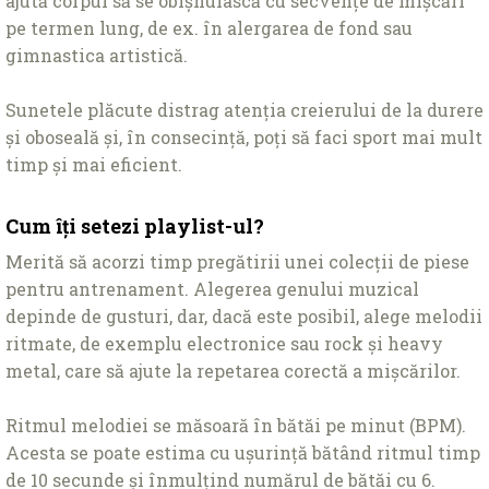
ajută corpul să se obișnuiască cu secvențe de mișcări
pe termen lung, de ex. în alergarea de fond sau
gimnastica artistică.
Sunetele plăcute distrag atenția creierului de la durere
și oboseală și, în consecință, poți să faci sport mai mult
timp și mai eficient.
Cum îți setezi playlist-ul?
Merită să acorzi timp pregătirii unei colecții de piese
pentru antrenament. Alegerea genului muzical
depinde de gusturi, dar, dacă este posibil, alege melodii
ritmate, de exemplu electronice sau rock și heavy
metal, care să ajute la repetarea corectă a mișcărilor.
Ritmul melodiei se măsoară în bătăi pe minut (BPM).
Acesta se poate estima cu ușurință bătând ritmul timp
de 10 secunde și înmulțind numărul de bătăi cu 6.