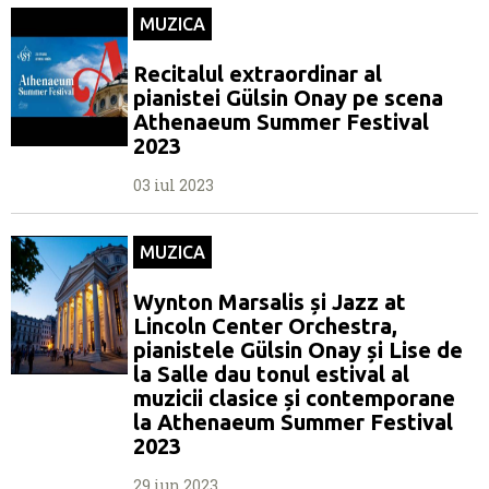
MUZICA
Recitalul extraordinar al
pianistei Gülsin Onay pe scena
Athenaeum Summer Festival
2023
03 iul 2023
MUZICA
Wynton Marsalis și Jazz at
Lincoln Center Orchestra,
pianistele Gülsin Onay și Lise de
la Salle dau tonul estival al
muzicii clasice și contemporane
la Athenaeum Summer Festival
2023
29 iun 2023