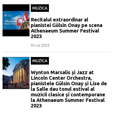
MUZICA
Recitalul extraordinar al
pianistei Gülsin Onay pe scena
Athenaeum Summer Festival
2023
03 iul 2023
MUZICA
Wynton Marsalis și Jazz at
Lincoln Center Orchestra,
pianistele Gülsin Onay și Lise de
la Salle dau tonul estival al
muzicii clasice și contemporane
la Athenaeum Summer Festival
2023