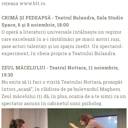
reţeaua www.blt.ro.
CRIMĂ ŞI PEDEAPSĂ - Teatrul Bulandra, Sala Studio
Space, 6 şi 8 noiembrie, 18:00
O operă a literaturii universale întâlneşte un regizor
care excelează în a-i răstălmăci pe marii autori ruşi,
șase actori talentaţi şi un spaţiu inedit. Un spectacol-
experiment, în cheia proprie a Teatrului Bulandra.
ZEUL MĂCELULUI - Teatrul Nottara, 11 noiembrie,
19:30
Nu ezita să îi faci o vizită Teatrului Nottara, proaspăt
întors „acasă”, în clădirea de pe bulevardul Magheru.
Zeul măcelului îţi dă, în plus, ocazia de a te simţi ca un
spectator ascuns în cabinetul unui psiholog.