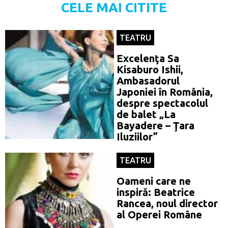
CELE MAI CITITE
TEATRU
Excelenţa Sa
Kisaburo Ishii,
Ambasadorul
Japoniei în România,
despre spectacolul
de balet „La
Bayadere – Ţara
Iluziilor”
TEATRU
Oameni care ne
inspiră: Beatrice
Rancea, noul director
al Operei Române