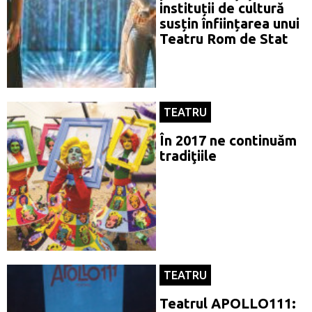
instituții de cultură
susțin înființarea unui
Teatru Rom de Stat
TEATRU
În 2017 ne continuăm
tradiţiile
TEATRU
Teatrul APOLLO111: