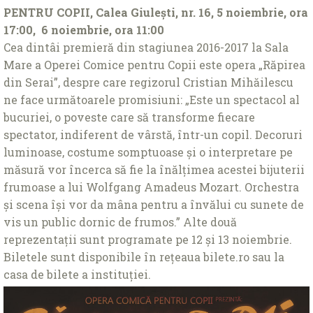
PENTRU COPII, Calea Giulești, nr. 16, 5 noiembrie, ora
17:00, 6 noiembrie, ora 11:00
Cea dintâi premieră din stagiunea 2016-2017 la Sala
Mare a Operei Comice pentru Copii este opera „Răpirea
din Serai”, despre care regizorul Cristian Mihăilescu
ne face următoarele promisiuni: „Este un spectacol al
bucuriei, o poveste care să transforme fiecare
spectator, indiferent de vârstă, într-un copil. Decoruri
luminoase, costume somptuoase şi o interpretare pe
măsură vor încerca să fie la înălţimea acestei bijuterii
frumoase a lui Wolfgang Amadeus Mozart. Orchestra
şi scena îşi vor da mâna pentru a învălui cu sunete de
vis un public dornic de frumos.” Alte două
reprezentaţii sunt programate pe 12 și 13 noiembrie.
Biletele sunt disponibile în reţeaua bilete.ro sau la
casa de bilete a instituţiei.