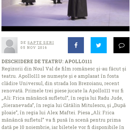
DE
ȘAPTE SERI
05 NOV 2016
DESCHIDERE DE TEATRU: APOLLO111
Regizorii din Noul Val de film românesc și-au făcut și
teatru. Apollo111 se numește și e amplasat în fosta
clădire Universul, din strada Ion Brezoianu, recent
renovată. Primele trei piese jucate la Apollo111 vor fi
„Ali: Frica mănâncă sufletul”, în regia lui Radu Jude,
„Sieranevada”, în regia lui Cătălin Mitulescu, şi „După
ploaie”, în regia lui Alex Maftei. Piesa „Ali: Frica
mănâncă sufletul” va fi pusă în scenă pentru prima
dată pe 10 noiembrie, iar biletele vor fi disponibile în