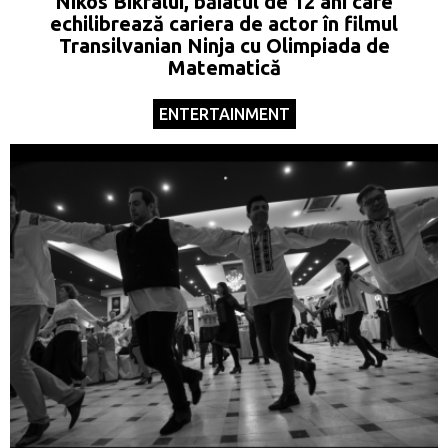
Nikos Bikfalui, băiatul de 12 ani care
echilibrează cariera de actor în filmul
Transilvanian Ninja cu Olimpiada de
Matematică
ENTERTAINMENT