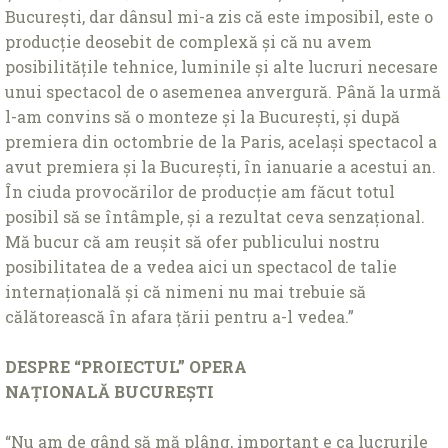
București, dar dânsul mi-a zis că este imposibil, este o
producţie deosebit de complexă și că nu avem
posibilităţile tehnice, luminile și alte lucruri necesare
unui spectacol de o asemenea anvergură. Până la urmă
l-am convins să o monteze și la București, și după
premiera din octombrie de la Paris, același spectacol a
avut premiera și la București, în ianuarie a acestui an.
În ciuda provocărilor de producţie am făcut totul
posibil să se întâmple, și a rezultat ceva senzaţional.
Mă bucur că am reușit să ofer publicului nostru
posibilitatea de a vedea aici un spectacol de talie
internaţională și că nimeni nu mai trebuie să
călătorească în afara ţării pentru a-l vedea.”
DESPRE “PROIECTUL” OPERA
NAŢIONALĂ
BUCUREȘTI
“Nu am de gând să mă plâng, important e ca lucrurile