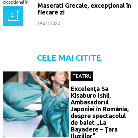
Maserati Grecale, excepțional în
fiecare zi
2
19 oct 2022
CELE MAI CITITE
TEATRU
Excelenţa Sa
Kisaburo Ishii,
Ambasadorul
Japoniei în România,
despre spectacolul
de balet „La
Bayadere – Ţara
Iluziilor”