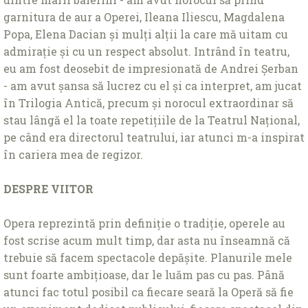
garnitura de aur a Operei, Ileana Iliescu, Magdalena
Popa, Elena Dacian și mulţi alţii la care mă uitam cu
admiraţie și cu un respect absolut. Intrând în teatru,
eu am fost deosebit de impresionată de Andrei Șerban
- am avut șansa să lucrez cu el și ca interpret, am jucat
în Trilogia Antică, precum și norocul extraordinar să
stau lângă el la toate repetiţiile de la Teatrul Naţional,
pe când era directorul teatrului, iar atunci m-a inspirat
în cariera mea de regizor.
DESPRE VIITOR
Opera reprezintă prin definiţie o tradiţie, operele au
fost scrise acum mult timp, dar asta nu înseamnă că
trebuie să facem spectacole depășite. Planurile mele
sunt foarte ambiţioase, dar le luăm pas cu pas. Până
atunci fac totul posibil ca fiecare seară la Operă să fie