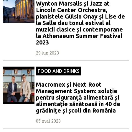
Wynton Marsalis și Jazz at
Lincoln Center Orchestra,
pianistele Gülsin Onay și Lise de
la Salle dau tonul estival al
muzicii clasice și contemporane
la Athenaeum Summer Festival
2023
29 iun 2023
FOOD AND DRINKS
Macromex și Next Root
Management System: soluție
pentru siguranță alimentară și
alimentație sănătoasă în 40 de
grădinițe și școli din România
05 mai 2023