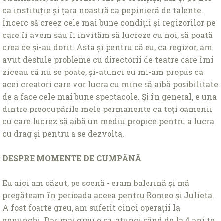
ca instituţie și ţara noastră ca pepinieră de talente.
Încerc să creez cele mai bune condiţii și regizorilor pe
care îi avem sau îi invităm să lucreze cu noi, să poată
crea ce și-au dorit. Asta și pentru că eu, ca regizor, am
avut destule probleme cu directorii de teatre care îmi
ziceau că nu se poate, și-atunci eu mi-am propus ca
acei creatori care vor lucra cu mine să aibă posibilitate
de a face cele mai bune spectacole. Și în general, e una
dintre preocupările mele permanente ca toţi oamenii
cu care lucrez să aibă un mediu propice pentru a lucra
cu drag și pentru a se dezvolta.
DESPRE MOMENTE DE CUMPĂNĂ
Eu aici am căzut, pe scenă - eram balerină și mă
pregăteam în perioada aceea pentru Romeo și Julieta.
A fost foarte greu, am suferit cinci operaţii la
genunchi. Dar mai greu e ca, atunci când de la 4 ani te