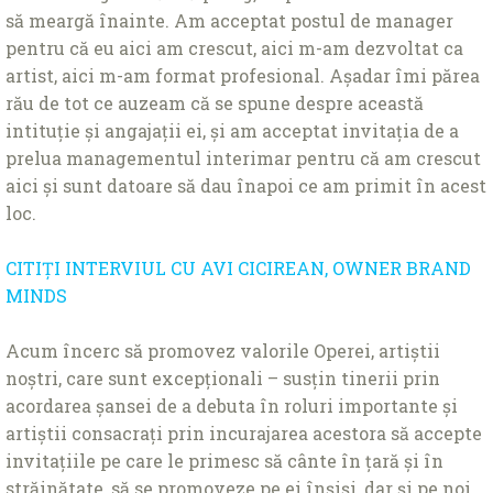
să meargă înainte. Am acceptat postul de manager
pentru că eu aici am crescut, aici m-am dezvoltat ca
artist, aici m-am format profesional. Așadar îmi părea
rău de tot ce auzeam că se spune despre această
intituţie și angajaţii ei, și am acceptat invitaţia de a
prelua managementul interimar pentru că am crescut
aici și sunt datoare să dau înapoi ce am primit în acest
loc.
CITIŢI INTERVIUL CU AVI CICIREAN, OWNER BRAND
MINDS
Acum încerc să promovez valorile Operei, artiștii
noștri, care sunt excepţionali – susţin tinerii prin
acordarea șansei de a debuta în roluri importante și
artiștii consacraţi prin incurajarea acestora să accepte
invitaţiile pe care le primesc să cânte în ţară și în
străinătate, să se promoveze pe ei înșiși, dar și pe noi