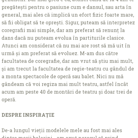
pregătești pentru o pasiune cum e dansul, sau arta în
general, mai ales că implică un efort fizic foarte mare,
să fii obligat să te oprești. Sigur, puteam să interpretez
coregrafii mai simple, dar am preferat să renunţ la
dans dacă nu puteam evolua în partiturile clasice.
Atunci am considerat că nu mai are rost să mă uit în
urmă și am preferat să evoluez. M-am dus către
facultatea de coregrafie, dar am vrut să știu mai mult,
și am trecut la facultatea de regie-teatru cu gândul de
a monta spectacole de operă sau balet. Nici nu mă
gândeam că voi regiza mai mult teatru, astfel încât
acum am peste 40 de montări de teatru și doar trei de
operă.
DESPRE INSPIRAŢIE
De-a lungul vieţii modelele mele au fost mai ales
dintre marii balerini - am avut norocul să prind