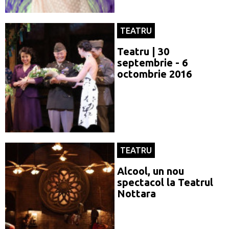
TEATRU
Teatru | 30
septembrie - 6
octombrie 2016
TEATRU
Alcool, un nou
spectacol la Teatrul
Nottara