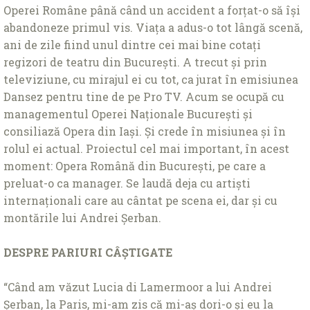
Operei Române până când un accident a forţat-o să își
abandoneze primul vis. Viaţa a adus-o tot lângă scenă,
ani de zile fiind unul dintre cei mai bine cotaţi
regizori de teatru din București. A trecut și prin
televiziune, cu mirajul ei cu tot, ca jurat în emisiunea
Dansez pentru tine de pe Pro TV. Acum se ocupă cu
managementul Operei Naţionale București și
consiliază Opera din Iași. Și crede în misiunea și în
rolul ei actual. Proiectul cel mai important, în acest
moment: Opera Română din București, pe care a
preluat-o ca manager. Se laudă deja cu artiști
internaţionali care au cântat pe scena ei, dar și cu
montările lui Andrei Șerban.
DESPRE PARIURI CÂȘTIGATE
“Când am văzut Lucia di Lamermoor a lui Andrei
Șerban, la Paris, mi-am zis că mi-aș dori-o și eu la