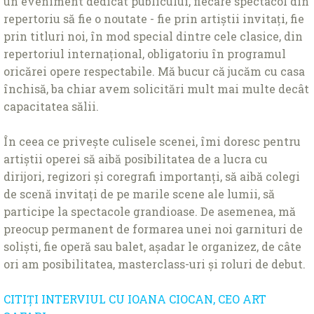
un eveniment dedicat publicului, fiecare spectacol din
repertoriu să fie o noutate - fie prin artiștii invitaţi, fie
prin titluri noi, în mod special dintre cele clasice, din
repertoriul internaţional, obligatoriu în programul
oricărei opere respectabile. Mă bucur că jucăm cu casa
închisă, ba chiar avem solicitări mult mai multe decât
capacitatea sălii.
În ceea ce privește culisele scenei, îmi doresc pentru
artiștii operei să aibă posibilitatea de a lucra cu
dirijori, regizori și coregrafi importanţi, să aibă colegi
de scenă invitaţi de pe marile scene ale lumii, să
participe la spectacole grandioase. De asemenea, mă
preocup permanent de formarea unei noi garnituri de
soliști, fie operă sau balet, așadar le organizez, de câte
ori am posibilitatea, masterclass-uri și roluri de debut.
CITIŢI INTERVIUL CU IOANA CIOCAN, CEO ART