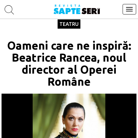
Tog
navi
TEATRU
Oameni care ne inspiră:
Beatrice Rancea, noul
director al Operei
Române