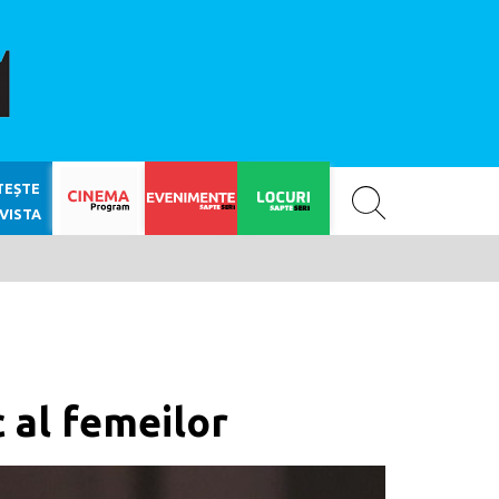
SAPTE SERI
TEȘTE
VISTA
c al femeilor