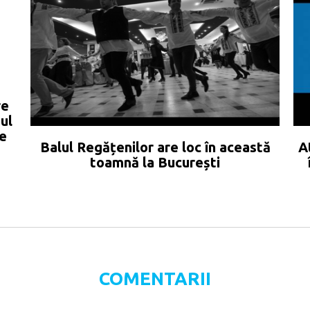
re
mul
de
Balul Regățenilor are loc în această
A
toamnă la București
COMENTARII