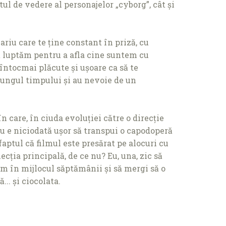
l de vedere al personajelor „cyborg”, cât și
riu care te ţine constant în priză, cu
să luptăm pentru a afla cine suntem cu
 întocmai plăcute și ușoare ca să te
 lungul timpului și au nevoie de un
n care, în ciuda evoluţiei către o direcţie
u e niciodată ușor să transpui o capodoperă
 faptul că filmul este presărat pe alocuri cu
ecţia principală, de ce nu? Eu, una, zic să
ilm în mijlocul săptămânii și să mergi să o
.. și ciocolata.