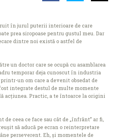
uit în jurul puterii interioare de care
ate prea siropoase pentru gustul meu. Dar
ecare dintre noi există o astfel de
 către un doctor care se ocupă cu asamblarea
 cadru temporar deja cunoscut în industria
at printr-un om care a devenit obsedat de
au fost integrate destul de multe momente
 acţiunea. Practic, a te întoarce la origini
de ceea ce face sau cât de „înfrânt” ar fi,
 reușit să aducă pe ecran o reinterpretare
ămâne perseverent. Eh, și momentele de