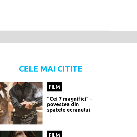
CELE MAI CITITE
FILM
"Cei 7 magnifici" -
povestea din
spatele ecranului
FILM