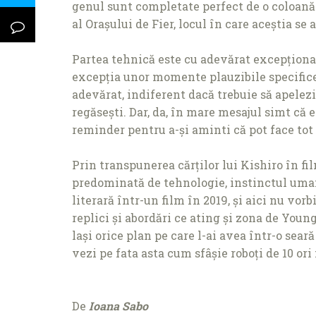
genul sunt completate perfect de o coloană 
al Orașului de Fier, locul în care aceștia se a
Partea tehnică este cu adevărat excepţional
excepţia unor momente plauzibile specifice 
adevărat, indiferent dacă trebuie să apelezi 
regăsești. Dar, da, în mare mesajul simt că 
reminder pentru a-și aminti că pot face tot 
Prin transpunerea cărţilor lui Kishiro în fil
predominată de tehnologie, instinctul uman
literară într-un film în 2019, și aici nu vor
replici și abordări ce ating și zona de Young
lași orice plan pe care l-ai avea într-o sear
vezi pe fata asta cum sfâșie roboţi de 10 ori
De
Ioana Sabo