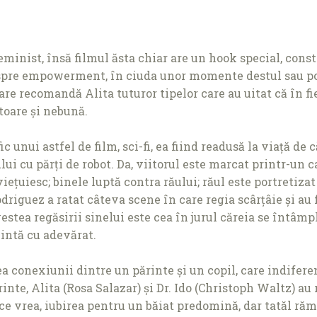
eminist, însă filmul ăsta chiar are un hook special, constr
espre empowerment, în ciuda unor momente destul sau po
 care recomandă Alita tuturor tipelor care au uitat că în fi
toare și nebună.
c unui astfel de film, sci-fi, ea fiind readusă la viaţă de
ului cu părţi de robot. Da, viitorul este marcat printr-un
vieţuiesc; binele luptă contra răului; răul este portretiz
Rodriguez a ratat câteva scene în care regia scârţâie și 
ea regăsirii sinelui este cea în jurul căreia se întâmplă
zintă cu adevărat.
conexiunii dintre un părinte și un copil, care indiferent 
rinte, Alita (Rosa Salazar) și Dr. Ido (Christoph Waltz) au
ă ce vrea, iubirea pentru un băiat predomină, dar tatăl r