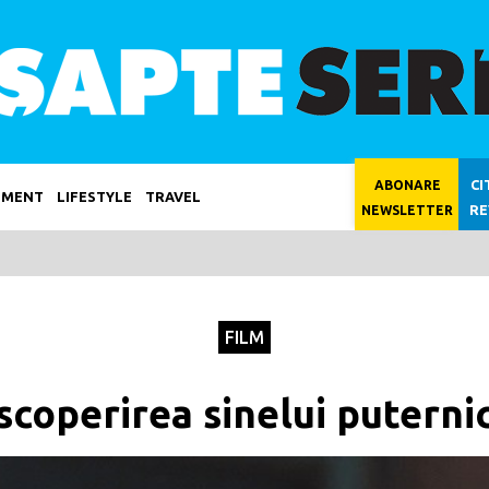
CI
ABONARE
NMENT
LIFESTYLE
TRAVEL
RE
NEWSLETTER
FILM
scoperirea sinelui puterni