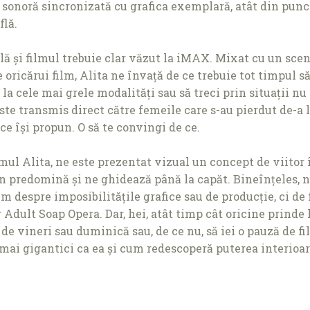
sonoră sincronizată cu grafica exemplară, atât din punctu
flă.
ă și filmul trebuie clar văzut la iMAX. Mixat cu un scena
oricărui film, Alita ne învaţă de ce trebuie tot timpul 
la cele mai grele modalităţi sau să treci prin situaţii nu
este transmis direct către femeile care s-au pierdut de-a
ce își propun. O să te convingi de ce.
mul Alita, ne este prezentat vizual un concept de viitor î
 predomină și ne ghidează până la capăt. Bineînţeles, n
bim despre imposibilităţile grafice sau de producţie, ci de
 Adult Soap Opera. Dar, hei, atât timp cât oricine prinde l
ă de vineri sau duminică sau, de ce nu, să iei o pauză de f
 mai gigantici ca ea și cum redescoperă puterea interioară.