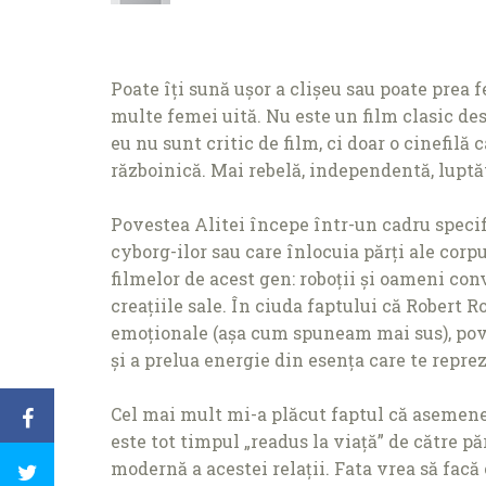
Poate îţi sună ușor a clișeu sau poate prea f
multe femei uită. Nu este un film clasic d
eu nu sunt critic de film, ci doar o cinefilă
războinică. Mai rebelă, independentă, luptă
Povestea Alitei începe într-un cadru specifi
cyborg-ilor sau care înlocuia părţi ale corp
filmelor de acest gen: roboţii și oameni con
creaţiile sale. În ciuda faptului că Robert 
emoţionale (așa cum spuneam mai sus), povest
și a prelua energie din esenţa care te repre
Cel mai mult mi-a plăcut faptul că asemenea 
este tot timpul „readus la viaţă” de către pă
modernă a acestei relaţii. Fata vrea să fac