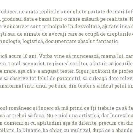
ucer, ne arată replicile unor ghete purtate de mari fotbal
t, produsul ăsta e bazat într-o mare măsură pe realitate.
 la Vancouver sunt principale în dezvoltare, ajutate însă 
i sau de armate de avocaţi care se ocupă de drepturile de
tehnologie, logistică, documentare absolut fantastic.
dică acum 10 ani. Vorba vine să muncească, mama lui, car
ă. Tatăl, scenarist, regizor și scriitor, a intuit că jocuril
e mare, așa că s-a angajat tester. Sigur, jucătorii de pro
r e să observe tot felul de parametri, să culeagă date rel
nsformat într-unul pe bune, din tester s-a făcut șeful une
l românesc și încerc să mă prind ce îţi trebuie ca să fac
că ar trebui să facă. Nu e nici una artistică, dar lucrezi cu
n domenii și cu aptitudini așa de diferite, precum cei din
opilărie, la Dinamo, ba chiar, cu mult zel, după ce a abando