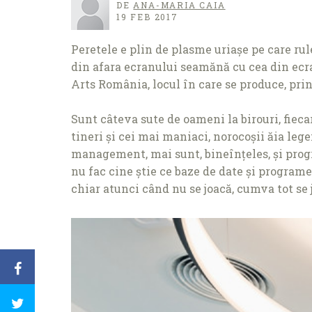
DE
ANA-MARIA CAIA
19 FEB 2017
Peretele e plin de plasme uriașe pe care rule
din afara ecranului seamănă cu cea din ecran
Arts România, locul în care se produce, prin
Sunt câteva sute de oameni la birouri, fieca
tineri și cei mai maniaci, norocoșii ăia legen
management, mai sunt, bineînţeles, și progra
nu fac cine știe ce baze de date și programe 
chiar atunci când nu se joacă, cumva tot se 