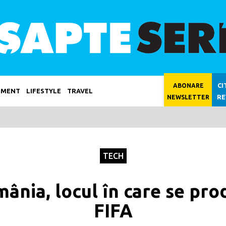
CI
ABONARE
NMENT
LIFESTYLE
TRAVEL
RE
NEWSLETTER
TECH
ânia, locul în care se prod
FIFA