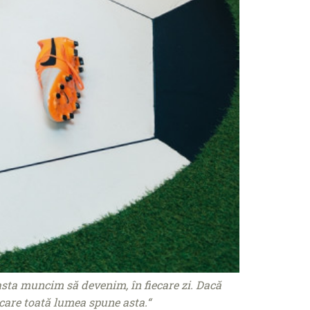
asta muncim să devenim, în fiecare zi. Dacă
 care toată lumea spune asta.“