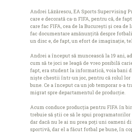
Andrei Lăzărescu, EA Sports Supervising Prod
care e decorată ca-n FIFA, pentru că, de fap
care fac FIFA, cea de la București și cea de
fac documentare amănunţită despre fotbalișt
un disc e, de fapt, un efort de imaginaţie, 
Andrei a început să muncească la 19 ani, a
cum să te joci se leagă de vreo posibilă carier
fapt, era student la informatică, voia bani d
niște chestii într-un joc, pentru că rolul lo
bune. Ce a început ca un job temporar s-a tra
migrat spre departamentul de producţie.
Acum conduce producţia pentru FIFA în birou
trebuie să știi ce să le spui programatorilor 
dar dacă nu le ai nu prea poţi uni oameni di
sportivă, dar el a făcut fotbal pe bune, în c