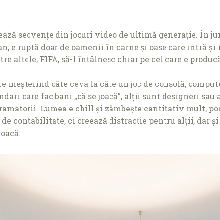
ază secvenţe din jocuri video de ultimă generaţie. În jur, s
, e ruptă doar de oamenii în carne și oase care intră și i
tre altele, FIFA, să-l întâlnesc chiar pe cel care e prod
re meșterind câte ceva la câte un joc de consolă, compute
dari care fac bani „că se joacă”, alţii sunt designeri sau a
matorii. Lumea e chill și zâmbește cantitativ mult, poate
de contabilitate, ci creează distracţie pentru alţii, dar ș
joacă.