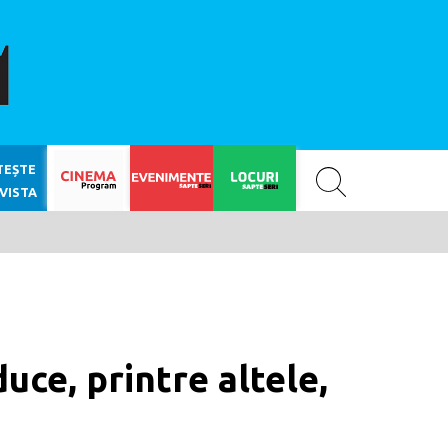
SAPTE SERI
TEȘTE
VISTA
uce, printre altele,