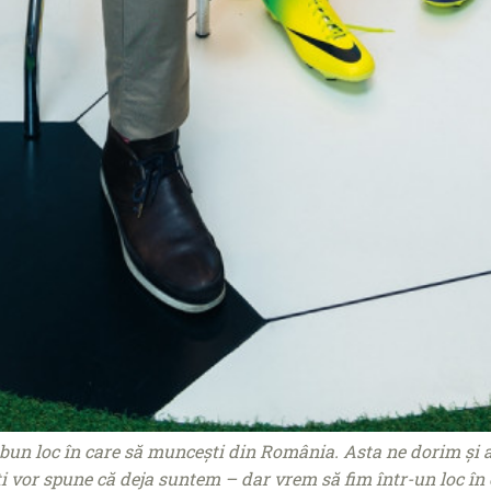
i bun loc în care să muncești din România. Asta ne dorim și 
lţi vor spune că deja suntem – dar vrem să fim într-un loc în