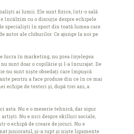
iști ai lumii. Ele sunt fizice, într-o sală
 Ne încălzim cu o discuţie despre echipele
de specialiști în sport din toată lumea care
 autor ale cluburilor. Ce ajunge la noi pe
e lucra în marketing, nu prea înţelegea
e nu sunt doar o copilărie și l-a încurajat. De
fesie nu sunt niște obsedaţi care împușcă
evante pentru a face produse din ce în ce mai
i echipe de testeri și, după trei ani, a
i asta. Nu e o meserie tehnică, dar sigur
 artiști. Nu e nici despre skilluri sociale,
tr-o echipă de creare de jocuri. Nu e
nat junioratul, și-a rupt și niște ligamente