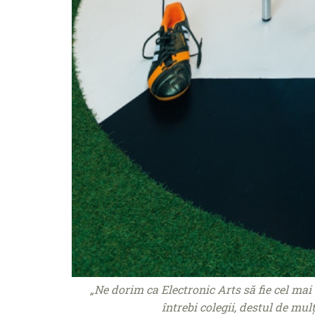
„Ne dorim ca Electronic Arts să fie cel ma
întrebi colegii, destul de mu