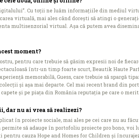
e cele două, online și offline?
igitalului”. Cu toţii ne luăm informaţiile din mediul vir
area virtuală, mai ales când dorești să atingi o generaţ
nta multisenzorial virtual. Așa că putem avea diseminar
n acest moment?
nostru, pentru care trebuie să găsim expresii noi de fiec
pectaculoasă într-un timp foarte scurt, Beautik Haute Pa
xperienţă memorabilă, Guess, care trebuie să spargă tipar
lecţii și așa mai departe. Cel mai recent brand din porto
ă capete și pe piaţa din România reputaţia pe care o merit
i, dar nu ai vrea să realizezi?
plicat în proiecte sociale, mai ales pe cei care nu au făc
permite să adauge în portofoliu proiecte pro bono, voi lu
ti pentru cauza Hope and Homes for Children și încurajez