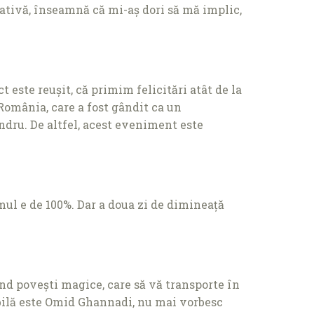
iativă, înseamnă că mi-aș dori să mă implic,
 este reușit, că primim felicitări atât de la
România, care a fost gândit ca un
ndru. De altfel, acest eveniment este
mul e de 100%. Dar a doua zi de dimineaţă
nd povești magice, care să vă transporte în
abilă este Omid Ghannadi, nu mai vorbesc