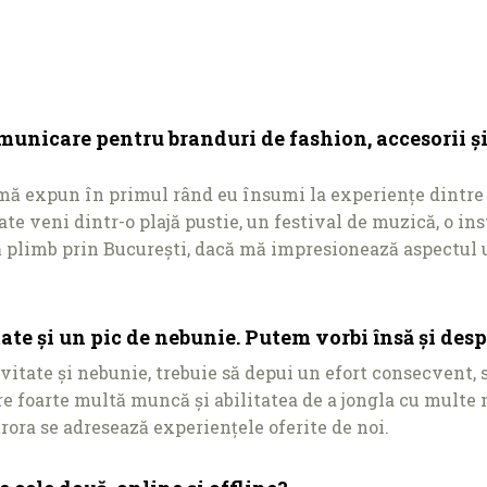
municare pentru branduri de fashion, accesorii și
 mă expun în primul rând eu însumi la experienţe dintre 
te veni dintr-o plajă pustie, un festival de muzică, o ins
ă plimb prin București, dacă mă impresionează aspectul un
te și un pic de nebunie. Putem vorbi însă și desp
itate și nebunie, trebuie să depui un efort consecvent, s
ere foarte multă muncă și abilitatea de a jongla cu multe
ărora se adresează experienţele oferite de noi.