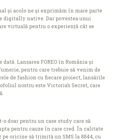
tual și acolo ne și exprimăm în mare parte
ie digitally native. Dar povestea unui
e virtuală pentru o experienţă cât se
are dată. Lansarea FOREO în România și
rfumerie, pentru care trebuie să venim de
ele de fashion cu fiecare proiect, lansările
foliul nostru este Victoria’s Secret, care
ă.
ut-o doar pentru un case study care să
pta pentru cauze în care cred. În calitate
 pe oricine să trimită un SMS la 8844, cu