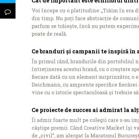
Cât de important este echilibrul dintr
Voi începe cu o platitudine: „Trăim în era d
din timp. Nu poţi face abstracţie de comunic
parfum se trăiește, încă nu putem experime
poate de reală.
Ce branduri și campanii te inspiră î
În primul rând, brandurile din portofoliul 
întreţinerea acestui brand, cu o creștere s
fiecare dată cu un element surprinzător, o e
Deichmann, cu amprente specifice fiecărei co
vine cu o istorie spectaculoasă și trebuie s
Ce proiecte de succes ai admirat la alţi
Îi admir foarte mult pe colegii care s-au im
câștige premii. Când Creative Market își va 
de „civil”, am alergat la Maratonul Bucureș