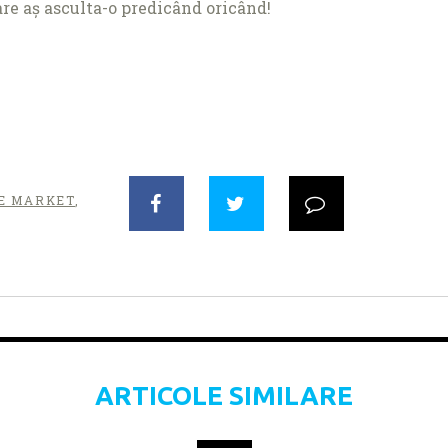
re aș asculta-o predicând oricând!
E MARKET
,
ARTICOLE SIMILARE