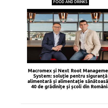
FOOD AND DRINKS
Macromex și Next Root Manageme
System: soluție pentru siguranță
alimentară și alimentație sănătoasă
40 de grădinițe și școli din Români