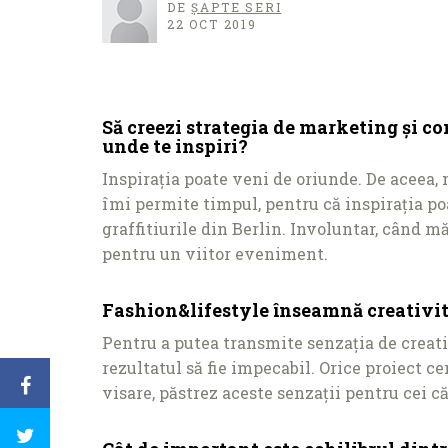
DE
ȘAPTE SERI
22 OCT 2019
Să creezi strategia de marketing și co
unde te inspiri?
Inspiraţia poate veni de oriunde. De aceea,
îmi permite timpul, pentru că inspiraţia poa
graffitiurile din Berlin. Involuntar, când m
pentru un viitor eveniment.
Fashion&lifestyle înseamnă creativita
Pentru a putea transmite senzaţia de creativ
rezultatul să fie impecabil. Orice proiect c
visare, păstrez aceste senzaţii pentru cei c