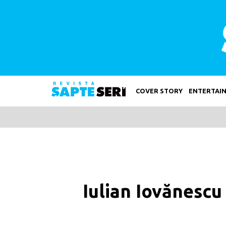
COVER STORY
ENTERTAI
Iulian Iovănescu