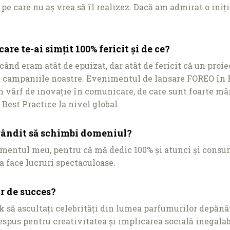
e care nu aș vrea să îl realizez. Dacă am admirat o iniţ
re te-ai simţit 100% fericit și de ce?
nd eram atât de epuizat, dar atât de fericit că un proiect
ează campaniile noastre. Evenimentul de lansare FOREO în 
 vârf de inovaţie în comunicare, de care sunt foarte mâ
Best Practice la nivel global.
ai gândit să schimbi domeniul?
ramentul meu, pentru că mă dedic 100% și atunci și consu
a face lucruri spectaculoase.
r de succes?
k să ascultaţi celebrităţi din lumea parfumurilor depănâ
nespus pentru creativitatea și implicarea socială inegal