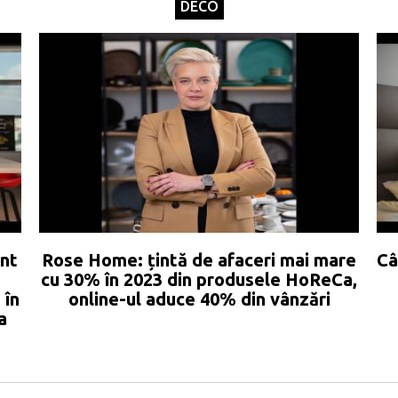
DECO
nt
Rose Home: țintă de afaceri mai mare
Câ
cu 30% în 2023 din produsele HoReCa,
 în
online-ul aduce 40% din vânzări
a