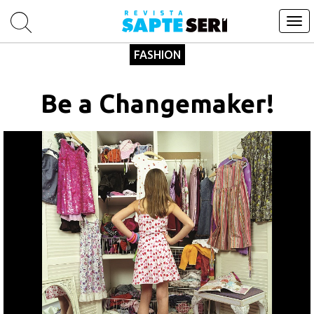
Tog
navi
FASHION
Be a Changemaker!