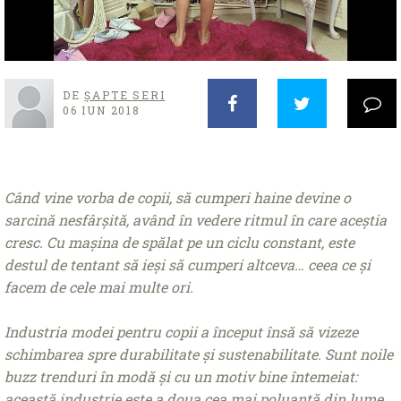
DE
ȘAPTE SERI
06 IUN 2018
Când vine vorba de copii, să cumperi haine devine o
sarcină nesfârșită, având în vedere ritmul în care aceștia
cresc. Cu mașina de spălat pe un ciclu constant, este
destul de tentant să ieși să cumperi altceva… ceea ce și
facem de cele mai multe ori.
Industria modei pentru copii a început însă să vizeze
schimbarea spre durabilitate și sustenabilitate. Sunt noile
buzz trenduri în modă și cu un motiv bine întemeiat:
această industrie este a doua cea mai poluantă din lume.