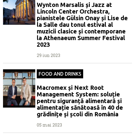
Wynton Marsalis și Jazz at
Lincoln Center Orchestra,
pianistele Gülsin Onay și Lise de
la Salle dau tonul estival al
muzicii clasice și contemporane
la Athenaeum Summer Festival
2023
29 iun 2023
FOOD AND DRINKS
Macromex și Next Root
Management System: soluție
pentru siguranță alimentară și
alimentație sănătoasă în 40 de
grădinițe și școli din România
05 mai 2023