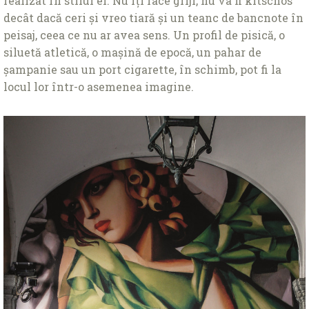
realizat în stilul ei. Nu îţi face griji, nu va fi kitschos
decât dacă ceri și vreo tiară și un teanc de bancnote în
peisaj, ceea ce nu ar avea sens. Un profil de pisică, o
siluetă atletică, o mașină de epocă, un pahar de
șampanie sau un port cigarette, în schimb, pot fi la
locul lor într-o asemenea imagine.