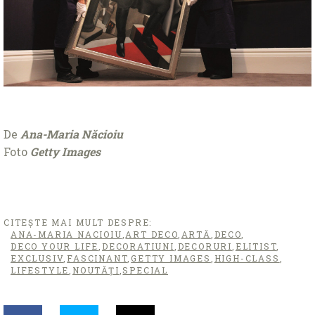
De
Ana-Maria Năcioiu
Foto
Getty Images
CITEȘTE MAI MULT DESPRE:
ANA-MARIA NACIOIU
,
ART DECO
,
ARTĂ
,
DECO
,
DECO YOUR LIFE
,
DECORATIUNI
,
DECORURI
,
ELITIST
,
EXCLUSIV
,
FASCINANT
,
GETTY IMAGES
,
HIGH-CLASS
,
LIFESTYLE
,
NOUTĂȚI
,
SPECIAL