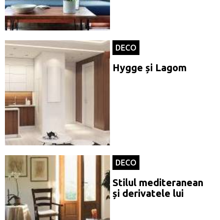
DECO
Hygge și Lagom
DECO
Stilul mediteranean
și derivatele lui