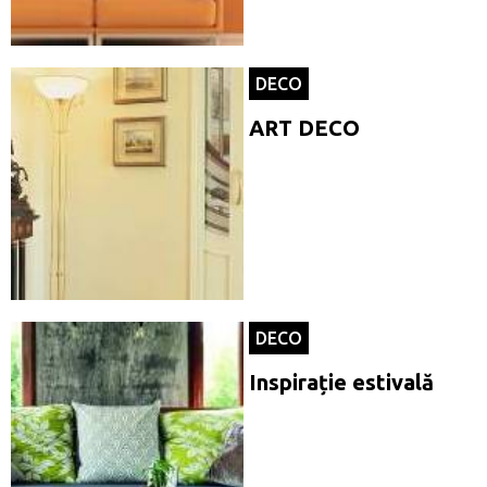
DECO
ART DECO
DECO
Inspirație estivală