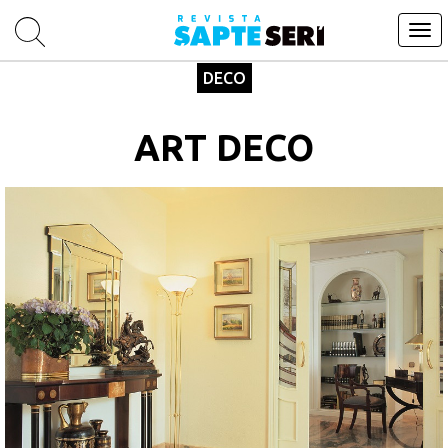
Tog
navi
DECO
ART DECO