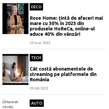
DECO
Rose Home: țintă de afaceri mai
mare cu 30% în 2023 din
produsele HoReCa, online-ul
aduce 40% din vânzări
23 mar 2023
TECH
Cât costă abonamentele de
streaming pe platformele din
România
09 feb 2023
AUTO