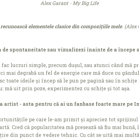
Alex Garant - My Big Life
 recunoască elementele clasice din compozițiile mele
.
(Alex 
ba de spontaneitate sau vizualizezi înainte de a începe 
 fac lucruri simple, precum dușul, sau atunci când mă pr
c, ci mai degrabă un fel de energie care mă duce cu gându
 toate ideile și încep să le pun pe pagină sau în schițe r
u: mă uit prin poze, experimentez cu schițe și tot așa.
a artist - asta pentru că ai un fanbase foarte mare pe 
tunitățile pe care le-am primit și apreciez tot sprijinul 
artă. Cred că popularitatea mă presează să fiu mai bună, 
re din punct de vedere tehnic. Cu cât se uită mai multă 