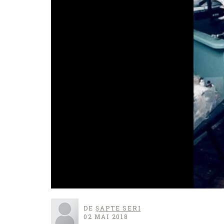
DE
ȘAPTE SERI
02 MAI 2018