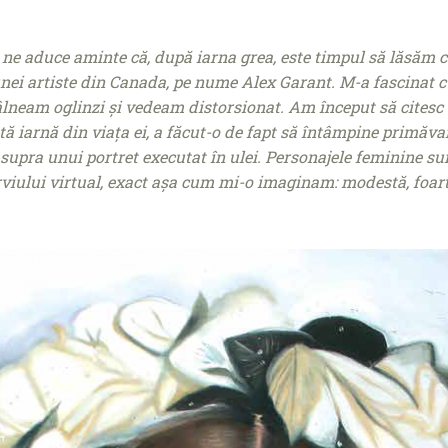
ne aduce aminte că, după iarna grea, este timpul să lăsăm 
nei artiste din Canada, pe nume Alex Garant. M-a fascinat c
lneam oglinzi și vedeam distorsionat. Am început să citesc d
ă iarnă din viața ei, a făcut-o de fapt să întâmpine primăva
supra unui portret executat în ulei. Personajele feminine su
erviului virtual, exact așa cum mi-o imaginam: modestă, foart