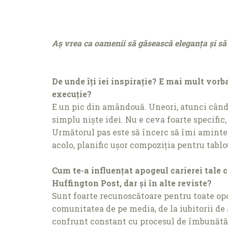
Aș vrea ca oamenii să găsească eleganța și să
De unde îți iei inspirație? E mai mult vor
execuție?
E un pic din amândouă. Uneori, atunci când
simplu niște idei. Nu e ceva foarte specifi
Următorul pas este să încerc să îmi amintesc
acolo, planific ușor compoziția pentru tablo
Cum te-a influențat apogeul carierei tale c
Huffington Post, dar și în alte reviste?
Sunt foarte recunoscătoare pentru toate opor
comunitatea de pe media, de la iubitorii de 
confrunt constant cu procesul de îmbunătăți