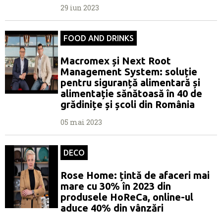
29 iun 2023
FOOD AND DRINKS
Macromex și Next Root
Management System: soluție
pentru siguranță alimentară și
alimentație sănătoasă în 40 de
grădinițe și școli din România
05 mai 2023
DECO
Rose Home: țintă de afaceri mai
mare cu 30% în 2023 din
produsele HoReCa, online-ul
aduce 40% din vânzări