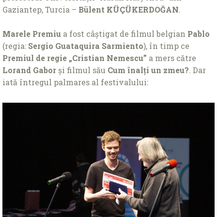
Gaziantep, Turcia –
Bülent KÜ
Ç
ÜKERDOĞAN
.
Marele Premiu
a fost câștigat de filmul belgian
Pablo
(regia:
Sergio Guataquira Sarmiento
), în timp ce
Premiul de regie „Cristian Nemescu”
a mers către
Lorand Gabor
și filmul său
Cum înalți un zmeu?
. Dar
iată întregul palmares al festivalului: