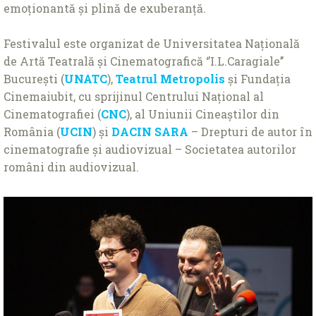
emoționantă și plină de exuberanță.
Festivalul este organizat de Universitatea Națională
de Artă Teatrală și Cinematografică ‘’I.L.Caragiale’’
București (
UNATC
),
Teatrul Metropolis
și Fundația
Cinemaiubit, cu sprijinul Centrului Național al
Cinematografiei (
CNC
), al Uniunii Cineaștilor din
România (
UCIN
) și
DACIN SARA
– Drepturi de autor în
cinematografie și audiovizual – Societatea autorilor
români din audiovizual.