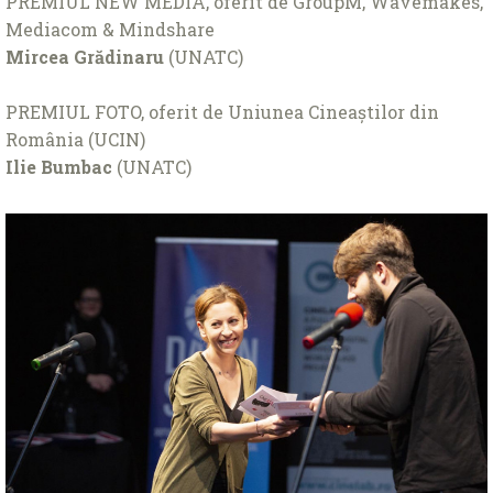
PREMIUL NEW MEDIA, oferit de GroupM, Wavemakes,
Mediacom & Mindshare
Mircea Grădinaru
(UNATC)
PREMIUL FOTO, oferit de Uniunea Cineaștilor din
România (UCIN)
Ilie Bumbac
(UNATC)