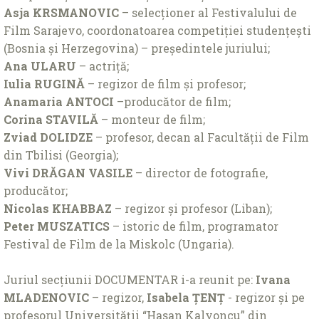
Asja KRSMANOVIC
– selecționer al Festivalului de
Film Sarajevo, coordonatoarea competiției studențești
(Bosnia și Herzegovina) – președintele juriului;
Ana ULARU
– actriță;
Iulia RUGINĂ
– regizor de film și profesor;
Anamaria ANTOCI
–producător de film;
Corina STAVILĂ
– monteur de film;
Zviad DOLIDZE
– profesor, decan al Facultății de Film
din Tbilisi (Georgia);
Vivi DRĂGAN VASILE
– director de fotografie,
producător;
Nicolas KHABBAZ
– regizor și profesor (Liban);
Peter MUSZATICS
– istoric de film, programator
Festival de Film de la Miskolc (Ungaria).
Juriul secțiunii DOCUMENTAR i-a reunit pe:
Ivana
MLADENOVIC
– regizor,
Isabela ȚENȚ
- regizor și pe
profesorul Universității “Hasan Kalyoncu” din