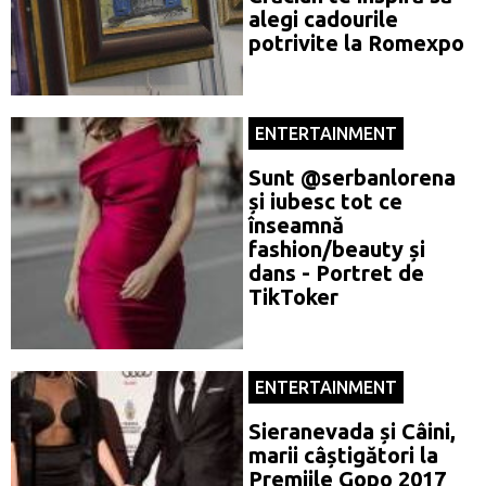
alegi cadourile
potrivite la Romexpo
ENTERTAINMENT
Sunt @serbanlorena
și iubesc tot ce
înseamnă
fashion/beauty și
dans - Portret de
TikToker
ENTERTAINMENT
Sieranevada și Câini,
marii câștigători la
Premiile Gopo 2017