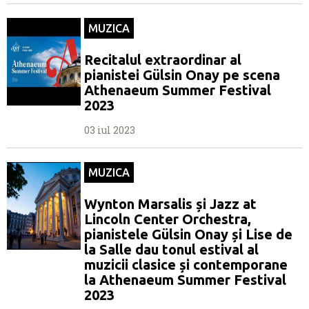
MUZICA
Recitalul extraordinar al
pianistei Gülsin Onay pe scena
Athenaeum Summer Festival
2023
03 iul 2023
MUZICA
Wynton Marsalis și Jazz at
Lincoln Center Orchestra,
pianistele Gülsin Onay și Lise de
la Salle dau tonul estival al
muzicii clasice și contemporane
la Athenaeum Summer Festival
2023