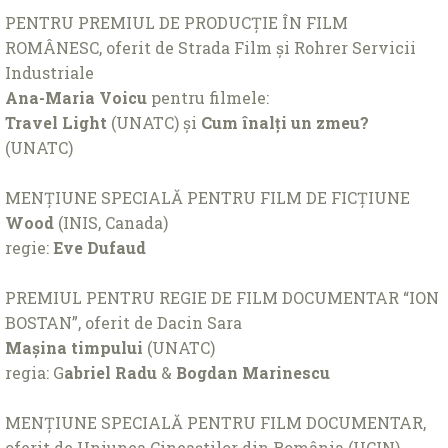
PENTRU PREMIUL DE PRODUCȚIE ÎN FILM
ROMÂNESC, oferit de Strada Film și Rohrer Servicii
Industriale
Ana-Maria Voicu
pentru filmele:
Travel Light
(UNATC)
și
Cum înalți un zmeu?
(UNATC)
MENȚIUNE SPECIALĂ PENTRU FILM DE FICȚIUNE
Wood
(INIS, Canada)
regie:
Eve Dufaud
PREMIUL PENTRU REGIE DE FILM DOCUMENTAR “ION
BOSTAN”,
oferit de
Dacin Sara
Mașina timpului
(UNATC)
regia: G
abriel Radu
&
Bogdan Marinescu
MENȚIUNE SPECIALĂ PENTRU FILM DOCUMENTAR,
oferit de Uniunea Cineaștilor din România (UCIN)