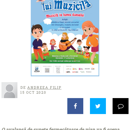
DE
ANDREEA FILIP
15 OCT 2020
O avalanșă de sunete fermecătoare de pian va fi scena