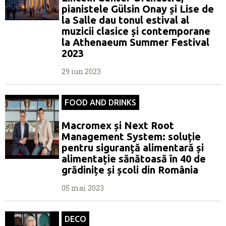
pianistele Gülsin Onay și Lise de
la Salle dau tonul estival al
muzicii clasice și contemporane
la Athenaeum Summer Festival
2023
29 iun 2023
FOOD AND DRINKS
Macromex și Next Root
Management System: soluție
pentru siguranță alimentară și
alimentație sănătoasă în 40 de
grădinițe și școli din România
05 mai 2023
DECO