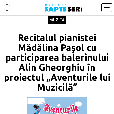
Tog
navi
MUZICA
Recitalul pianistei
Mădălina Pașol cu
participarea balerinului
Alin Gheorghiu în
proiectul „Aventurile lui
Muzicilă”