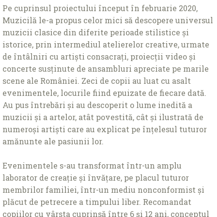
Pe cuprinsul proiectului început în februarie 2020,
Muzicilă le-a propus celor mici să descopere universul
muzicii clasice din diferite perioade stilistice și
istorice, prin intermediul atelierelor creative, urmate
de întâlniri cu artiști consacrați, proiecții video și
concerte susținute de ansambluri apreciate pe marile
scene ale României. Zeci de copii au luat cu asalt
evenimentele, locurile fiind epuizate de fiecare dată.
Au pus întrebări și au descoperit o lume inedită a
muzicii și a artelor, atât povestită, cât și ilustrată de
numeroși artiști care au explicat pe înțelesul tuturor
amănunte ale pasiunii lor.
Evenimentele s-au transformat într-un amplu
laborator de creație și învățare, pe placul tuturor
membrilor familiei, într-un mediu nonconformist și
plăcut de petrecere a timpului liber. Recomandat
copiilor cu vârsta cuprinsă între 6 și 12 ani, conceptul