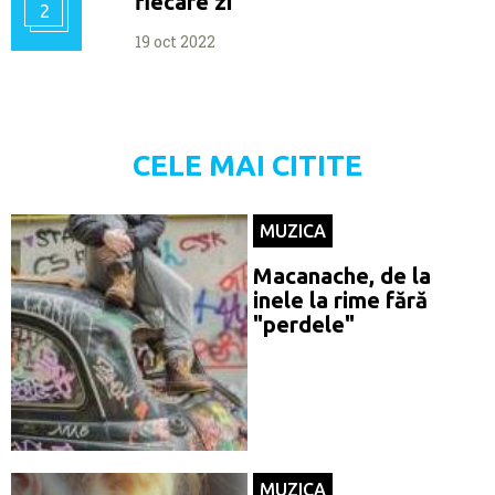
fiecare zi
2
19 oct 2022
CELE MAI CITITE
MUZICA
Macanache, de la
inele la rime fără
"perdele"
MUZICA