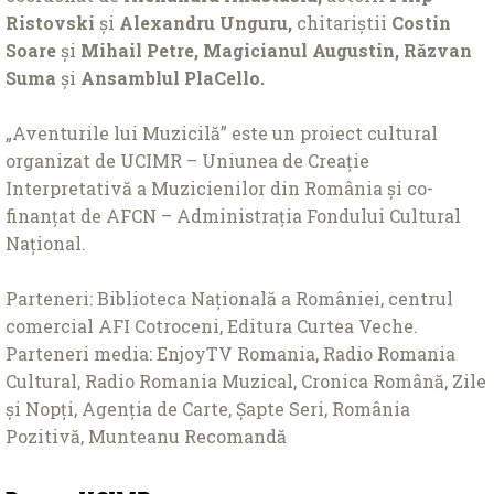
Ristovski
și
Alexandru Unguru,
chitariștii
Costin
Soare
și
Mihail Petre,
Magicianul Augustin,
Răzvan
Suma
și
Ansamblul PlaCello.
„Aventurile lui Muzicilă” este un proiect cultural
organizat de UCIMR – Uniunea de Creație
Interpretativă a Muzicienilor din România și co-
finanțat de AFCN – Administrația Fondului Cultural
Național.
Parteneri: Biblioteca Națională a României, centrul
comercial AFI Cotroceni, Editura Curtea Veche.
Parteneri media: EnjoyTV Romania, Radio Romania
Cultural, Radio Romania Muzical, Cronica Română, Zile
și Nopți, Agenția de Carte, Șapte Seri, România
Pozitivă, Munteanu Recomandă