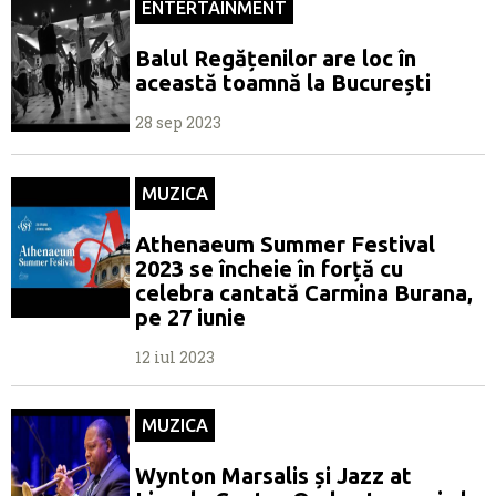
ENTERTAINMENT
Balul Regățenilor are loc în
această toamnă la București
28 sep 2023
MUZICA
Athenaeum Summer Festival
2023 se încheie în forță cu
celebra cantată Carmina Burana,
pe 27 iunie
12 iul 2023
MUZICA
Wynton Marsalis și Jazz at