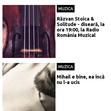
MUZICA
Răzvan Stoica &
Solitude - diseară, la
ora 19:00, la Radio
România Muzical
MUZICA
Mihail e bine, ea încă
nu l-a ucis