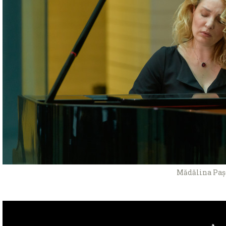
Mădălina Paș