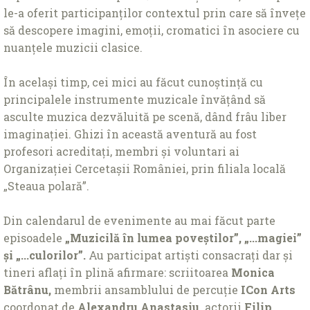
le-a oferit participanților contextul prin care să învețe
să descopere imagini, emoții, cromatici în asociere cu
nuanțele muzicii clasice.
În același timp, cei mici au făcut cunoștință cu
principalele instrumente muzicale învățând să
asculte muzica dezvăluită pe scenă, dând frâu liber
imaginației. Ghizi în această aventură au fost
profesori acreditați, membri și voluntari ai
Organizației Cercetașii României, prin filiala locală
„Steaua polară”.
Din calendarul de evenimente au mai făcut parte
episoadele
„Muzicilă în lumea poveștilor”, „...magiei”
și „...culorilor”.
Au participat artiști consacrați dar și
tineri aflați în plină afirmare: scriitoarea
Monica
Bătrânu,
membrii ansamblului de percuție
ICon Arts
coordonat de
Alexandru Anastasiu,
actorii
Filip