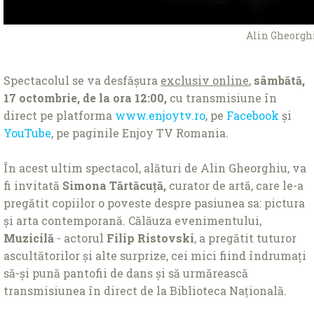
Alin Gheorgh
Spectacolul se va desfășura
exclusiv online
,
sâmbătă,
17 octombrie, de la ora 12:00,
cu transmisiune în
direct pe platforma
www.enjoytv.ro
, pe
Facebook
și
YouTube
, pe paginile Enjoy TV Romania.
În acest ultim spectacol, alături de Alin Gheorghiu, va
fi invitată
Simona Tărtăcuță,
curator de artă, care le-a
pregătit copiilor o poveste despre pasiunea sa: pictura
și arta contemporană. Călăuza evenimentului,
Muzicilă
- actorul
Filip Ristovski
, a pregătit tuturor
ascultătorilor și alte surprize, cei mici fiind îndrumați
să-și pună pantofii de dans și să urmărească
transmisiunea în direct de la Biblioteca Națională.