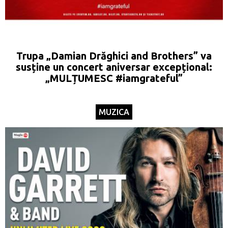
Trupa „Damian Drăghici and Brothers” va
susține un concert aniversar excepțional:
„MULȚUMESC #iamgrateful”
MUZICA