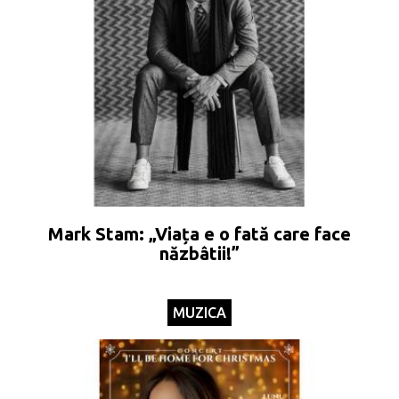
Mark Stam: „Viața e o fată care face
năzbâtii!”
MUZICA