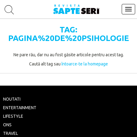
Tog
navi
TAG:
PAGINA%20DE%20PSIHOLOGIE
Ne pare rău, dar nu au fost găsite articole pentru acest tag.
Caută alt tag sau
întoarce-te la homepage
NOUTATI
ENTERTAINMENT
LIFESTYLE
ONS
TRAVEL