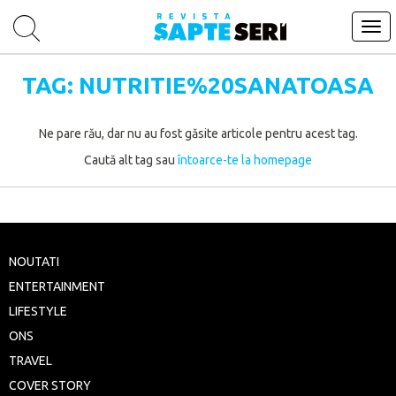
Tog
navi
TAG: NUTRITIE%20SANATOASA
Ne pare rău, dar nu au fost găsite articole pentru acest tag.
Caută alt tag sau
întoarce-te la homepage
NOUTATI
ENTERTAINMENT
LIFESTYLE
ONS
TRAVEL
COVER STORY