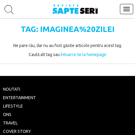
Tog
navi
TAG: IMAGINEA%20ZILEI
Ne pare rău, dar nu au fost găsite articole pentru acest tag.
Caută alt tag sau
întoarce-te la homepage
NOUTATI
ENTERTAINMENT
LIFESTYLE
ONS
TRAVEL
COVER STORY