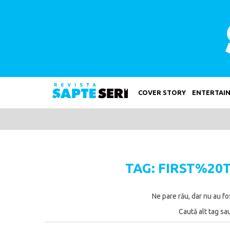
COVER STORY
ENTERTAI
TAG: FIRST%2
Ne pare rău, dar nu au fo
Caută alt tag sa