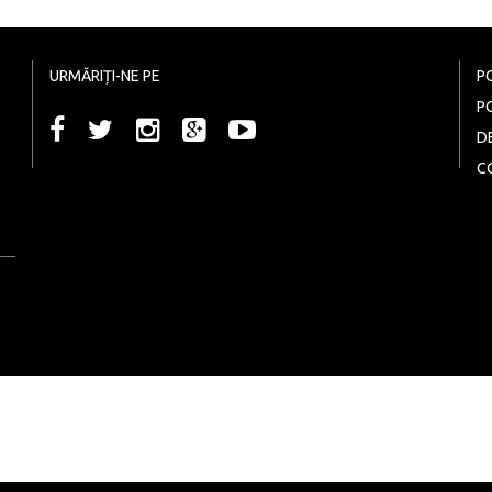
URMĂRIȚI-NE PE
P
P
D
C