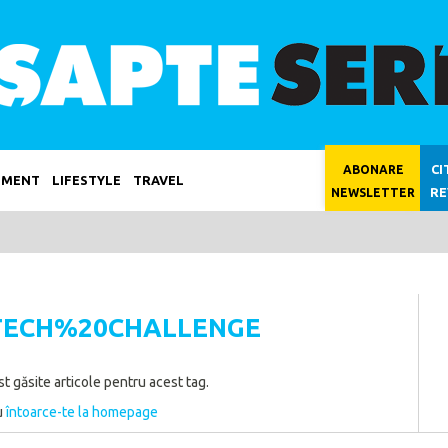
CI
ABONARE
NMENT
LIFESTYLE
TRAVEL
RE
NEWSLETTER
0TECH%20CHALLENGE
st găsite articole pentru acest tag.
u
întoarce-te la homepage